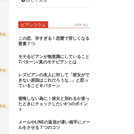
詳しく見る
ビアンコラム
VIEW ALL
通報］
この恋、辛すぎる！恋愛で苦しくなる
要素７つ
モテるビアンが無意識にしていること
7パターン/真のモテビアンとは
通報］
レズビアンの友人に対して「彼女がで
きない原因はこれだろうな…」と思っ
ていること８パターン
後悔しない為に！彼女と別れるか迷っ
たときにチェックしたい6つのポイン
通報］
ト
メールやLINEの返信が遅い相手にメー
ルをさせる７つのコツ