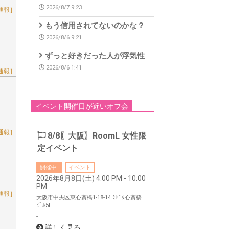
2026/8/7 9:23
通報］
もう信用されてないのかな？
2026/8/6 9:21
ずっと好きだった人が浮気性
2026/8/6 1:41
通報］
イベント開催日が近いオフ会
通報］
8/8〖大阪〗RoomL 女性限
定イベント
開催中
イベント
2026年8月8日(土) 4:00 PM - 10:00
PM
通報］
大阪市中央区東心斎橋1-18-14 ﾐﾄﾞｳ心斎橋
ﾋﾞﾙ5F
-
詳しく見る