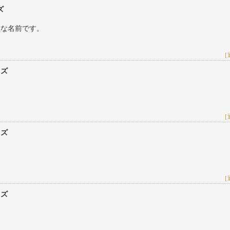
ズ
敵な名前です。
［
レズ
［
レズ
［
レズ