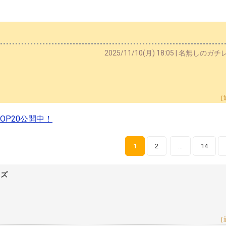
2025/11/10(月) 18:05 | 名無しのガ
［
P20公開中！
1
2
14
…
レズ
［