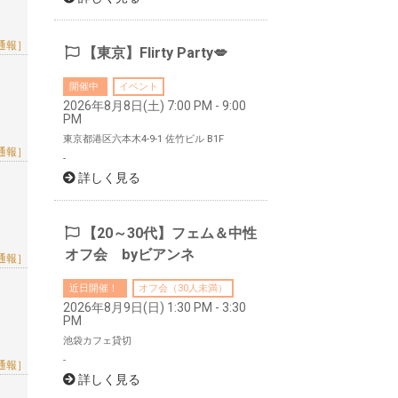
通報］
【東京】Flirty Party💋
開催中
イベント
2026年8月8日(土) 7:00 PM - 9:00
PM
東京都港区六本木4-9-1 佐竹ビル B1F
通報］
-
詳しく見る
【20～30代】フェム＆中性
オフ会 byビアンネ
通報］
近日開催！
オフ会（30人未満）
2026年8月9日(日) 1:30 PM - 3:30
PM
池袋カフェ貸切
-
通報］
詳しく見る