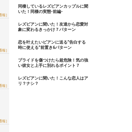
同棲しているレズビアンカップルに聞
いた！同棲の実態-前編-
通報］
レズビアンに聞いた！友達から恋愛対
象に変わるきっかけ７パターン
恋を叶えたいビアンに送る”告白する
時に使える”前置き6パターン
通報］
プライドを傷つけたら超危険！気の強
い彼女と上手に別れるポイント７
レズビアンに聞いた！こんな恋人はア
リ？ナシ？
通報］
通報］