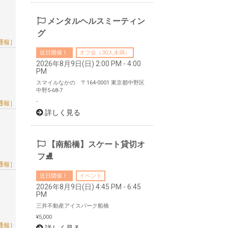
メンタルヘルスミーティン
グ
通報］
近日開催！
オフ会（30人未満）
2026年8月9日(日) 2:00 PM - 4:00
PM
スマイルなかの 〒164-0001 東京都中野区
中野5-68-7
-
通報］
詳しく見る
【南船橋】スケート貸切オ
フ⛸️
通報］
近日開催！
イベント
2026年8月9日(日) 4:45 PM - 6:45
PM
三井不動産アイスパーク船橋
¥5,000
通報］