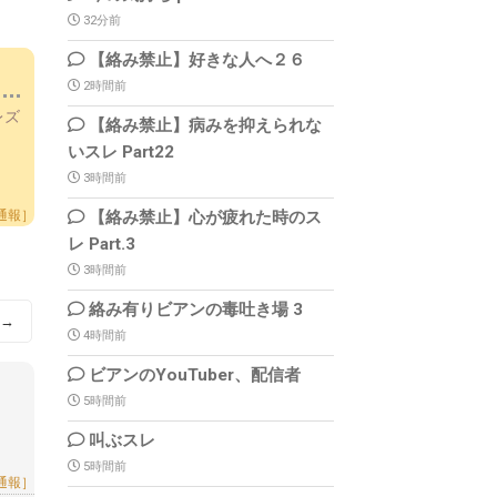
32分前
【絡み禁止】好きな人へ２６
2時間前
チレズ
【絡み禁止】病みを抑えられな
いスレ Part22
3時間前
【絡み禁止】心が疲れた時のス
通報］
レ Part.3
3時間前
絡み有りビアンの毒吐き場 3
→
4時間前
ビアンのYouTuber、配信者
5時間前
叫ぶスレ
5時間前
通報］