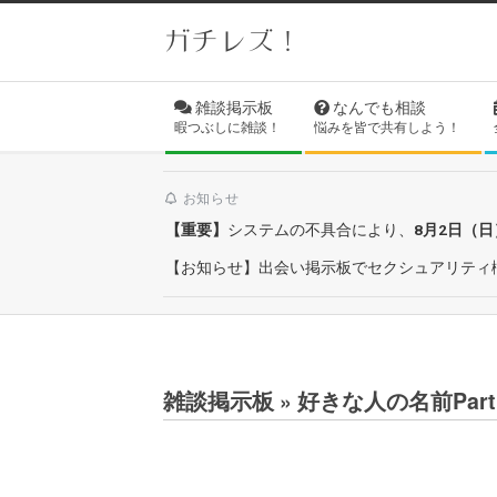
Skip
ガチレズ！
to
content
Secondary
雑談掲示板
なんでも相談
Navigation
暇つぶしに雑談！
悩みを皆で共有しよう！
Menu
お知らせ
【重要】
システムの不具合により、
8月2日（
【お知らせ】出会い掲示板でセクシュアリティ
雑談掲示板 »
好きな人の名前Part