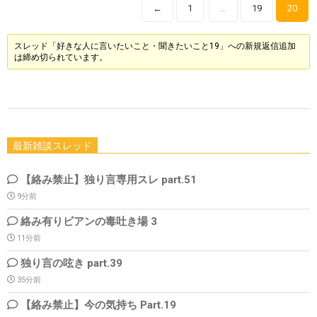
←
1
19
20
…
スレッド「好きな人に言いたいこと・聞きたいこと19」への新規返信追加
は締め切られています。
最新雑談スレッド
【絡み禁止】独り言専用スレ part.51
9分前
絡み有りビアンの毒吐き場 3
11分前
独り言の呟き part.39
35分前
【絡み禁止】今の気持ち Part.19