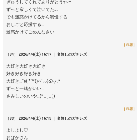
ぎゅうしてくれてありがとう߹~߹
ずっと寂しくて泣いてた｡｡
でも迷惑かけてるから我慢する
おしごと応援する…
迷惑かけてごめんなさい
［通報］
［34］ 2026/4/4(土) 16:17 ｜ 名無しのガチレズ
大好き大好き大好き
好き好き好き好き
大好き…°ʚ( *´꒳))𖥦`⸝⸝)໒꒱·̩͙⋆.*
ずっと一緒がいい…
さみしいのいや…(ᐡ _ ̫ _ ̥`)
［通報］
［33］ 2026/4/4(土) 16:15 ｜ 名無しのガチレズ
よしよし♡
おばかさん