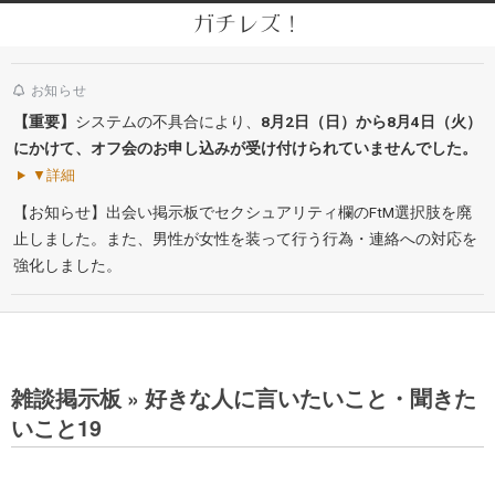
Skip
ガチレズ！
to
Secondary
content
Navigation
お知らせ
Menu
【重要】
システムの不具合により、
8月2日（日）から8月4日（火）
にかけて、オフ会のお申し込みが受け付けられていませんでした。
▼詳細
【お知らせ】出会い掲示板でセクシュアリティ欄のFtM選択肢を廃
止しました。また、男性が女性を装って行う行為・連絡への対応を
強化しました。
雑談掲示板 »
好きな人に言いたいこと・聞きた
いこと19