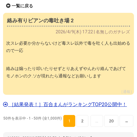
一覧に戻る
絡み有りビアンの毒吐き場 2
2026/4/9(木) 17:22 | 名無しのガチレズ
次スレ必要か分からないけど毒スレ以外で毒を吐く人も出始める
ので一応
絡みは煽ったり叩いたりせずとりあえずやんわり絡んであげて
モノホンのク.ソが現れたら通報などお願いします
［通報］
［結果発表！］百合まんがランキングTOP20公開中！
50件を表示中 - 1 - 50件 (全1,000件)
1
2
20
→
…