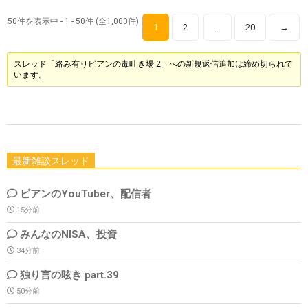
50件を表示中 - 1 - 50件 (全1,000件)
1
2
20
→
…
スレッド「絡み有りビアンの毒吐き場 2」への新規返信追加は締め切られて
います。
最新雑談スレッド
ビアンのYouTuber、配信者
15分前
みんなのNISA、投資
34分前
独り言の呟き part.39
50分前