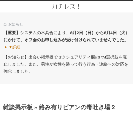
Skip
ガチレズ！
to
Secondary
content
Navigation
お知らせ
Menu
【重要】
システムの不具合により、
8月2日（日）から8月4日（火）
にかけて、オフ会のお申し込みが受け付けられていませんでした。
▼詳細
【お知らせ】出会い掲示板でセクシュアリティ欄のFtM選択肢を廃
止しました。また、男性が女性を装って行う行為・連絡への対応を
強化しました。
雑談掲示板 »
絡み有りビアンの毒吐き場 2