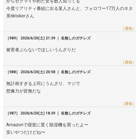
からセクマイやめた女を数人知ってる
今度リアリティ番組に出る某人さんと、フォロワー17万人のネタ
系tiktokerさん
［通報］
［989］ 2026/6/20(土) 21:39 ｜ 名無しのガチレズ
被害者ぶらないでほしいうんざりだ
［通報］
［988］ 2026/6/20(土) 20:58 ｜ 名無しのガチレズ
無計画すぎる上司にうんざり、マジで
想像力が皆無だな
［通報］
［987］ 2026/6/20(土) 18:39 ｜ 名無しのガチレズ
Amazonで寝室に置く除湿機を買ったよー
安いやつだけどね〜