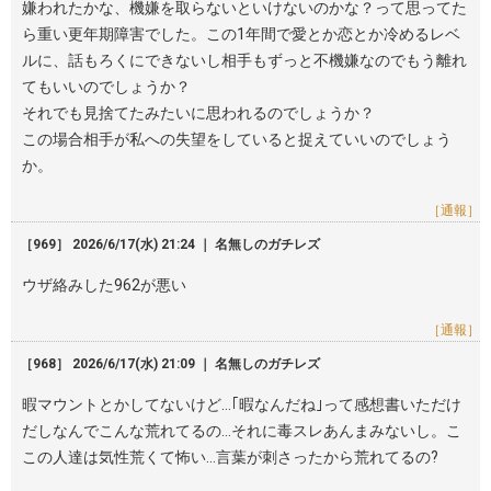
嫌われたかな、機嫌を取らないといけないのかな？って思ってた
ら重い更年期障害でした。この1年間で愛とか恋とか冷めるレベ
ルに、話もろくにできないし相手もずっと不機嫌なのでもう離れ
てもいいのでしょうか？
それでも見捨てたみたいに思われるのでしょうか？
この場合相手が私への失望をしていると捉えていいのでしょう
か。
［通報］
［969］ 2026/6/17(水) 21:24 ｜ 名無しのガチレズ
ウザ絡みした962が悪い
［通報］
［968］ 2026/6/17(水) 21:09 ｜ 名無しのガチレズ
暇マウントとかしてないけど…｢暇なんだね｣って感想書いただけ
だしなんでこんな荒れてるの…それに毒スレあんまみないし。こ
この人達は気性荒くて怖い…言葉が刺さったから荒れてるの?