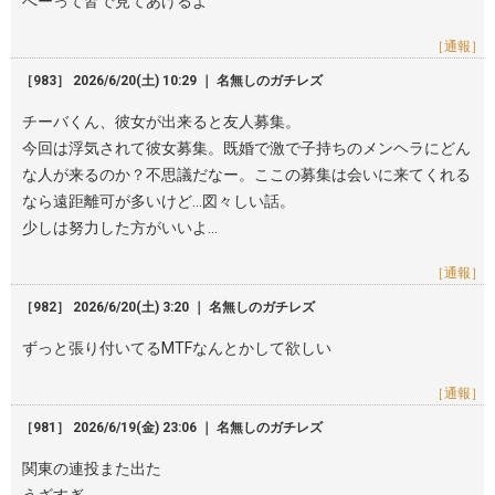
へーって皆で見てあげるよ
［通報］
［983］ 2026/6/20(土) 10:29 ｜ 名無しのガチレズ
チーバくん、彼女が出来ると友人募集。
今回は浮気されて彼女募集。既婚で激で子持ちのメンヘラにどん
な人が来るのか？不思議だなー。ここの募集は会いに来てくれる
なら遠距離可が多いけど…図々しい話。
少しは努力した方がいいよ…
［通報］
［982］ 2026/6/20(土) 3:20 ｜ 名無しのガチレズ
ずっと張り付いてるMTFなんとかして欲しい
［通報］
［981］ 2026/6/19(金) 23:06 ｜ 名無しのガチレズ
関東の連投また出た