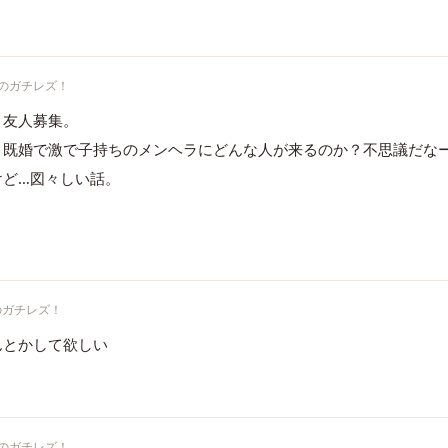
のガチレズ！
と友人募集。
。既婚で激で子持ちのメンヘラにどんな人が来るのか？不思議だな
けど…図々しい話。
のガチレズ！
んとかして欲しい
のガチレズ！