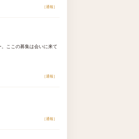
［通報］
ー。ここの募集は会いに来て
［通報］
［通報］