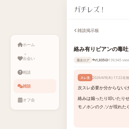
ガチレズ！
雑談掲示板
ホーム
絡み有りビアンの毒吐き
出会い
1,035
139,945 vie
過去ログ
相談
2026/4/9(木) 17:22
名
スレ主
雑談
次スレ必要か分からない
絡みは煽ったり叩いたり
オフ会
モノホンのク.ソが現れた