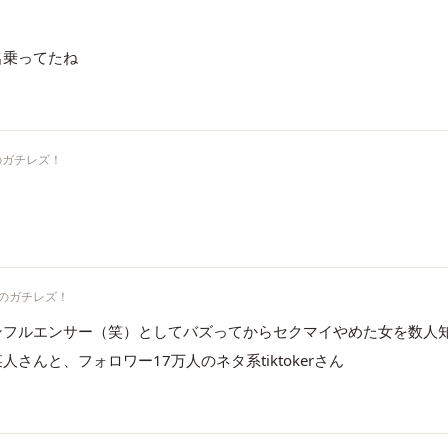
名乗ってたね
のガチレズ！
のガチレズ！
ンフルエンサー（笑）としてバズってからセクマイやめた女を数人
さんと、フォロワー17万人のネタ系tiktokerさん