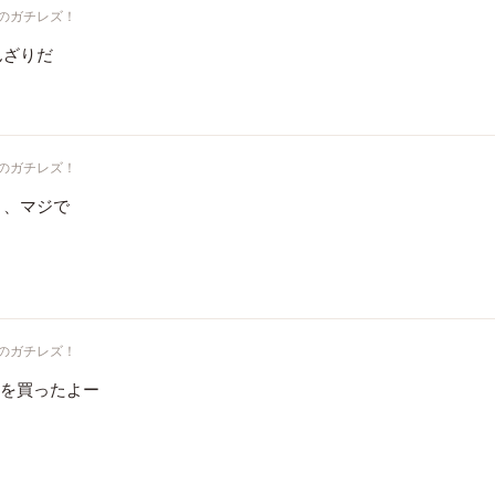
のガチレズ！
んざりだ
のガチレズ！
り、マジで
のガチレズ！
機を買ったよー