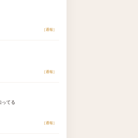
［通報］
［通報］
知ってる
［通報］