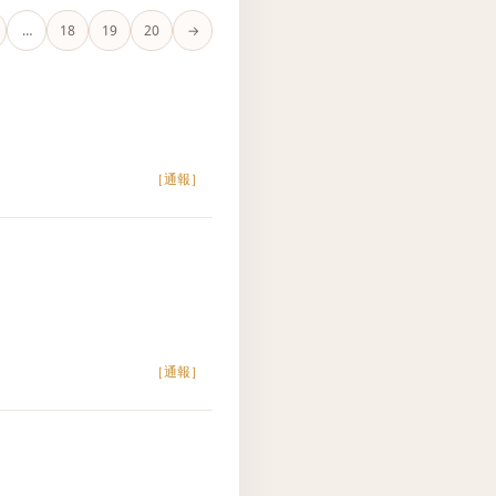
…
18
19
20
→
［通報］
［通報］