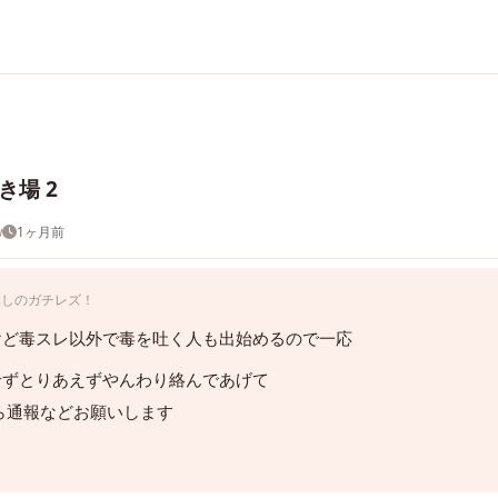
場 2
w
1ヶ月前
無しのガチレズ！
けど毒スレ以外で毒を吐く人も出始めるので一応
せずとりあえずやんわり絡んであげて
ら通報などお願いします