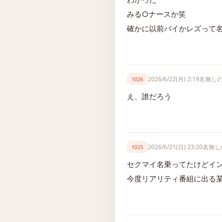
みる○ナースか笑
確かに以前バイかレズって
2026/6/22(月) 2:19
名無し
1026
え、誰だろう
2026/6/21(日) 23:20
名無し
1025
セクマイ名乗ってたけどイ
今度リアリティ番組に出る某人