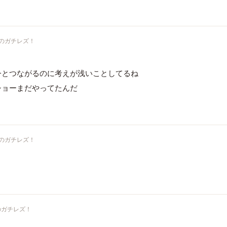
のガチレズ！
今とつながるのに考えが浅いことしてるね
ショーまだやってたんだ
のガチレズ！
のガチレズ！