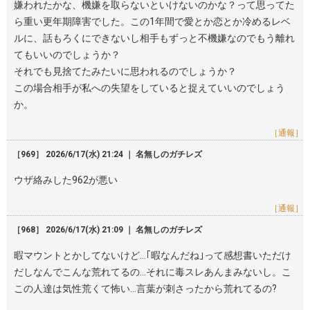
嫌われたかな、機嫌を取らないといけないのかな？って思ってた
ら重い更年期障害でした。この1年間で愛とか恋とか冷めるレベ
ルに、話もろくにできないし相手もずっと不機嫌なのでもう離れ
てもいいのでしょうか？
それでも見捨てたみたいに思われるのでしょうか？
この場合相手が私への失望をしていると捉えていいのでしょう
か。
［通報］
［969］ 2026/6/17(水) 21:24 ｜ 名無しのガチレズ
ウザ絡みした962が悪い
［通報］
［968］ 2026/6/17(水) 21:09 ｜ 名無しのガチレズ
暇マウントとかしてないけど…｢暇なんだね｣って感想書いただけ
だしなんでこんな荒れてるの…それに毒スレあんまみないし。こ
この人達は気性荒くて怖い…言葉が刺さったから荒れてるの?