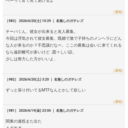
へーって皆で見てあげるよ
［通報］
［983］ 2026/6/20(土) 10:29 ｜ 名無しのガチレズ
チーバくん、彼女が出来ると友人募集。
今回は浮気されて彼女募集。既婚で激で子持ちのメンヘラにどん
な人が来るのか？不思議だなー。ここの募集は会いに来てくれる
なら遠距離可が多いけど…図々しい話。
少しは努力した方がいいよ…
［通報］
［982］ 2026/6/20(土) 3:20 ｜ 名無しのガチレズ
ずっと張り付いてるMTFなんとかして欲しい
［通報］
［981］ 2026/6/19(金) 23:06 ｜ 名無しのガチレズ
関東の連投また出た