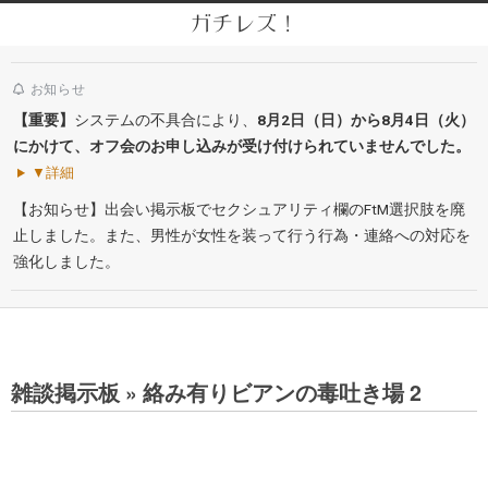
Skip
ガチレズ！
to
Secondary
content
Navigation
お知らせ
Menu
【重要】
システムの不具合により、
8月2日（日）から8月4日（火）
にかけて、オフ会のお申し込みが受け付けられていませんでした。
▼詳細
【お知らせ】出会い掲示板でセクシュアリティ欄のFtM選択肢を廃
止しました。また、男性が女性を装って行う行為・連絡への対応を
強化しました。
雑談掲示板 »
絡み有りビアンの毒吐き場 2