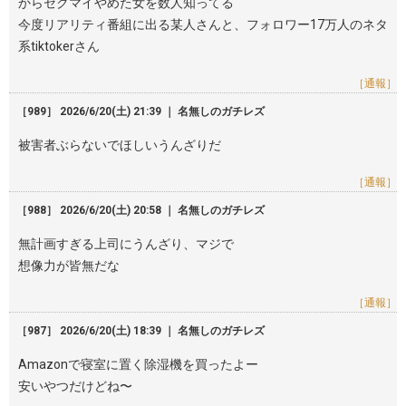
からセクマイやめた女を数人知ってる
今度リアリティ番組に出る某人さんと、フォロワー17万人のネタ
系tiktokerさん
［通報］
［989］ 2026/6/20(土) 21:39 ｜ 名無しのガチレズ
被害者ぶらないでほしいうんざりだ
［通報］
［988］ 2026/6/20(土) 20:58 ｜ 名無しのガチレズ
無計画すぎる上司にうんざり、マジで
想像力が皆無だな
［通報］
［987］ 2026/6/20(土) 18:39 ｜ 名無しのガチレズ
Amazonで寝室に置く除湿機を買ったよー
安いやつだけどね〜