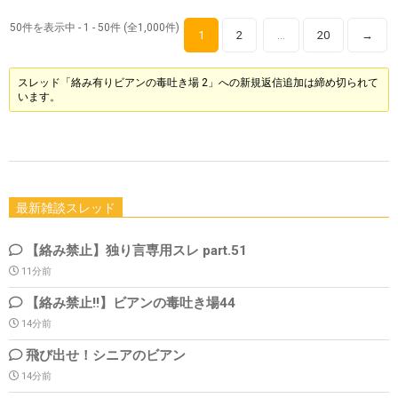
50件を表示中 - 1 - 50件 (全1,000件)
1
2
20
→
…
スレッド「絡み有りビアンの毒吐き場 2」への新規返信追加は締め切られて
います。
最新雑談スレッド
【絡み禁止】独り言専用スレ part.51
11分前
【絡み禁止!!】ビアンの毒吐き場44
14分前
飛び出せ！シニアのビアン
14分前