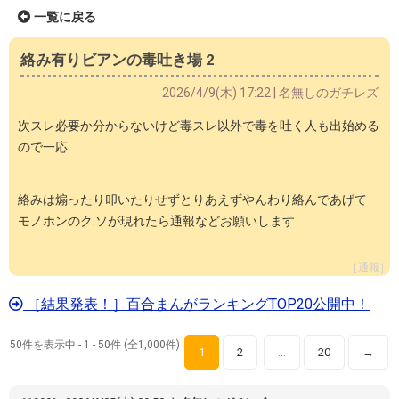
一覧に戻る
絡み有りビアンの毒吐き場 2
2026/4/9(木) 17:22 | 名無しのガチレズ
次スレ必要か分からないけど毒スレ以外で毒を吐く人も出始める
ので一応
絡みは煽ったり叩いたりせずとりあえずやんわり絡んであげて
モノホンのク.ソが現れたら通報などお願いします
［通報］
［結果発表！］百合まんがランキングTOP20公開中！
50件を表示中 - 1 - 50件 (全1,000件)
1
2
20
→
…