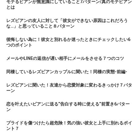
モテるビアンが無意識にしていること7パターン/真のモテビアン
とは
レズビアンの友人に対して「彼女ができない原因はこれだろう
な…」と思っていること８パターン
後悔しない為に！彼女と別れるか迷ったときにチェックしたい6
つのポイント
メールやLINEの返信が遅い相手にメールをさせる７つのコツ
同棲しているレズビアンカップルに聞いた！同棲の実態-前編-
レズビアンに聞いた！友達から恋愛対象に変わるきっかけ７パタ
ーン
恋を叶えたいビアンに送る”告白する時に使える”前置き6パター
ン
プライドを傷つけたら超危険！気の強い彼女と上手に別れるポイ
ント７