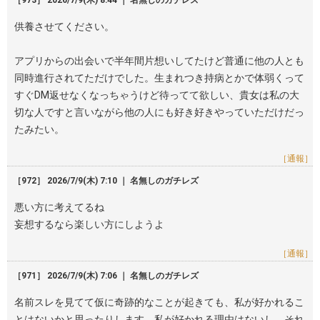
［973］ 2026/7/9(木) 8:44 ｜ 名無しのガチレズ
供養させてください。
アプリからの出会いで半年間片想いしてたけど普通に他の人とも
同時進行されてただけでした。生まれつき持病とかで体弱くって
すぐDM返せなくなっちゃうけど待ってて欲しい、貴女は私の大
切な人ですと言いながら他の人にも好き好きやっていただけだっ
たみたい。
［通報］
［972］ 2026/7/9(木) 7:10 ｜ 名無しのガチレズ
悪い方に考えてるね
妄想するなら楽しい方にしようよ
［通報］
［971］ 2026/7/9(木) 7:06 ｜ 名無しのガチレズ
名前スレを見てて仮に奇跡的なことが起きても、私が好かれるこ
とはないかと思ったりします。私が好かれる理由はないし。それ