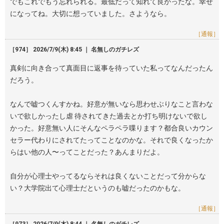
でもこれでもう忘れられる。最低だって知れて良かったな。幸せ
になってね。大切に想っていました。さようなら。
［通報］
［974］ 2026/7/9(木) 8:45 ｜ 名無しのガチレズ
真剣に向き合って真面目に返事を待っていた私ってなんだったん
だろう。
なんで嘘つくんすかね。好意が無いなら思わせぶりなこと言わな
いで欲しかったし虐 待されてきた過去とか打ち明けないで欲し
かった。好意無い人にそんなペラペラ喋ります？都合良いカウン
セラー代わりにされてたってことなのかな。それで良くなったか
らはい他の人〜ってことだった？あんまりだよ。
自分が心理士やってるならそれは良くないことだって分からな
い？大学院出て心理士だというのも嘘だったのかもな。
［通報］