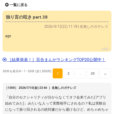
一覧に戻る
独り言の呟き part.38
2026/4/12(日) 11:18 | 名無しのガチレズ
age
［通報］
［結果発表！］百合まんがランキングTOP20公開中！
50件を表示中 - 1 - 50件 (全1,000件)
1
2
20
→
…
［1000］ 2026/7/10(金) 23:46 ｜ 名無しのガチレズ
「自分のセクシャリティが分からなくてオフ会来てみた(アプリ
始めてみた)」みたいな人って実際相手にされるの？私は実験台
になって振り回されるの絶対嫌だから避けるけど。めちゃめちゃ