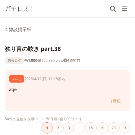
ガチレズ！
雑談掲示板
独り言の呟き part.38
1,000
162,835 view
4週間前
過去ログ
2026/4/12(日) 11:18
匿名
スレ主
age
［通報］
50件の返信を表示中 - 1 - 50件目 (全1,000件中)
1
2
3
…
18
19
20
→