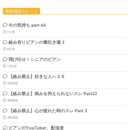
最新雑談スレッド
今の気持ち part.66
1分前
絡み有りビアンの毒吐き場 3
8分前
飛び出せ！シニアのビアン
15分前
【絡み禁止】好きな人へ２６
2時間前
【絡み禁止】病みを抑えられないスレ Part22
3時間前
【絡み禁止】心が疲れた時のスレ Part.3
3時間前
ビアンのYouTuber、配信者