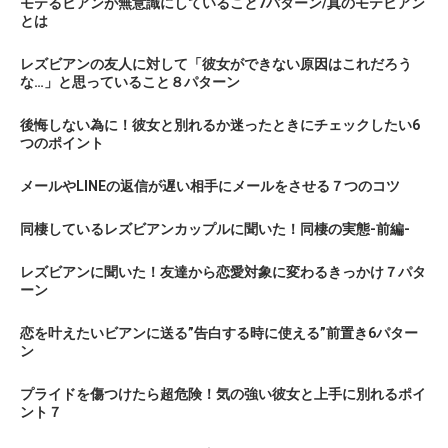
モテるビアンが無意識にしていること7パターン/真のモテビアン
とは
レズビアンの友人に対して「彼女ができない原因はこれだろう
な…」と思っていること８パターン
後悔しない為に！彼女と別れるか迷ったときにチェックしたい6
つのポイント
メールやLINEの返信が遅い相手にメールをさせる７つのコツ
同棲しているレズビアンカップルに聞いた！同棲の実態-前編-
レズビアンに聞いた！友達から恋愛対象に変わるきっかけ７パタ
ーン
恋を叶えたいビアンに送る”告白する時に使える”前置き6パター
ン
プライドを傷つけたら超危険！気の強い彼女と上手に別れるポイ
ント７