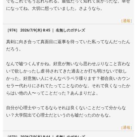
でもこれでもう忘れられる。最低だって知れて良かったな。幸せ
になってね。大切に想っていました。さようなら。
［通報］
［974］ 2026/7/9(木) 8:45 ｜ 名無しのガチレズ
真剣に向き合って真面目に返事を待っていた私ってなんだったん
だろう。
なんで嘘つくんすかね。好意が無いなら思わせぶりなこと言わな
いで欲しかったし虐 待されてきた過去とか打ち明けないで欲し
かった。好意無い人にそんなペラペラ喋ります？都合良いカウン
セラー代わりにされてたってことなのかな。それで良くなったか
らはい他の人〜ってことだった？あんまりだよ。
自分が心理士やってるならそれは良くないことだって分からな
い？大学院出て心理士だというのも嘘だったのかもな。
［通報］