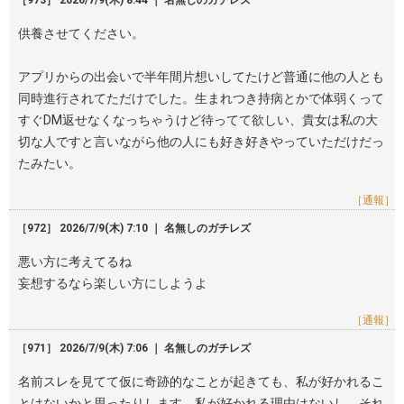
［973］ 2026/7/9(木) 8:44 ｜ 名無しのガチレズ
供養させてください。
アプリからの出会いで半年間片想いしてたけど普通に他の人とも
同時進行されてただけでした。生まれつき持病とかで体弱くって
すぐDM返せなくなっちゃうけど待ってて欲しい、貴女は私の大
切な人ですと言いながら他の人にも好き好きやっていただけだっ
たみたい。
［通報］
［972］ 2026/7/9(木) 7:10 ｜ 名無しのガチレズ
悪い方に考えてるね
妄想するなら楽しい方にしようよ
［通報］
［971］ 2026/7/9(木) 7:06 ｜ 名無しのガチレズ
名前スレを見てて仮に奇跡的なことが起きても、私が好かれるこ
とはないかと思ったりします。私が好かれる理由はないし。それ