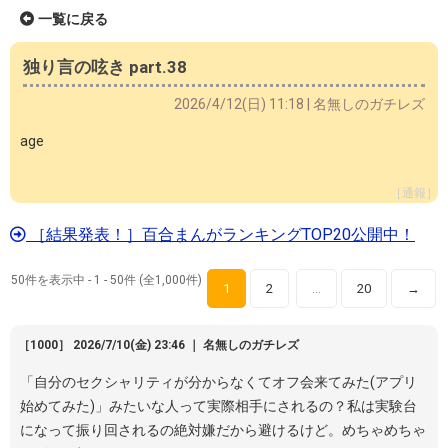
一覧に戻る
独り言の呟き part.38
2026/4/12(日) 11:18 | 名無しのガチレズ
age
［通報］
［結果発表！］百合まんがランキングTOP20公開中！
50件を表示中 - 1 - 50件 (全1,000件)
1
2
20
→
…
［1000］ 2026/7/10(金) 23:46 ｜ 名無しのガチレズ
「自分のセクシャリティが分からなくてオフ会来てみた(アプリ
始めてみた)」みたいな人って実際相手にされるの？私は実験台
になって振り回されるの絶対嫌だから避けるけど。めちゃめちゃ