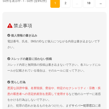
50件を表示中 - 1 - 50件 (全892件)
1
2
18
→
…
禁止事項
個人情報の書き込み
電話番号、氏名、SNSのIDなど個人につながる内容は書き込まないで下
さい。
スレッドの趣旨に沿わない投稿
スレッド内容と無関係の投稿は書き込まないで下さい。各スレッドにル
ールが記載されている場合は、そのルールに従って下さい。
荒らし行為
悪質な誹謗中傷、名誉毀損、脅迫や、特定のセクシャリティ・宗教・疾
患の罹患者への否定的差別を意図して使用する
など他のユーザーに迷惑
をかける行為はしないで下さい。
また、犯罪の恐れがあるものをみつけたら、まず
サイバー犯罪窓口
に通