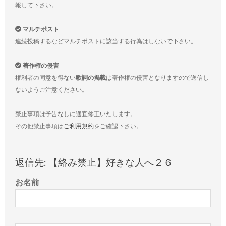
報して下さい。
マルチポスト
連続投稿するなどマルチポストに該当する行為はしないで下さい。
著作権の侵害
権利者の同意を得ない
歌詞の掲載
は著作権の侵害となりますので送信し
ないようご注意ください。
禁止事項は予告なしに適宜修正いたします。
その他禁止事項は
ご利用規約
をご確認下さい。
返信先: 【絡み禁止】好きな人へ２６
お名前