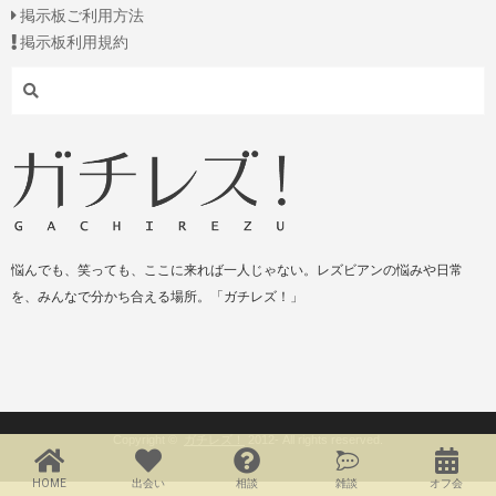
掲示板ご利用方法
掲示板利用規約
Search
悩んでも、笑っても、ここに来れば一人じゃない。レズビアンの悩みや日常
を、みんなで分かち合える場所。「ガチレズ！」
Copyright ©
ガチレズ！
2012- All rights reserved.
HOME
出会い
相談
雑談
オフ会