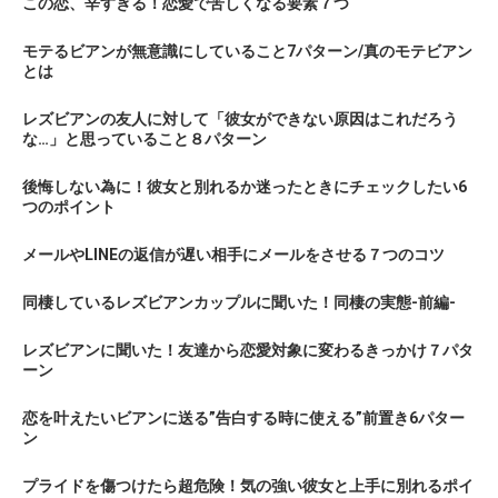
この恋、辛すぎる！恋愛で苦しくなる要素７つ
モテるビアンが無意識にしていること7パターン/真のモテビアン
とは
レズビアンの友人に対して「彼女ができない原因はこれだろう
な…」と思っていること８パターン
後悔しない為に！彼女と別れるか迷ったときにチェックしたい6
つのポイント
メールやLINEの返信が遅い相手にメールをさせる７つのコツ
同棲しているレズビアンカップルに聞いた！同棲の実態-前編-
レズビアンに聞いた！友達から恋愛対象に変わるきっかけ７パタ
ーン
恋を叶えたいビアンに送る”告白する時に使える”前置き6パター
ン
プライドを傷つけたら超危険！気の強い彼女と上手に別れるポイ