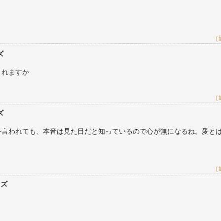
［
ズ
くれますか
［
ズ
の事を言われても、本音は見た目だと知っているので心が無になるね。愛と
［
レズ