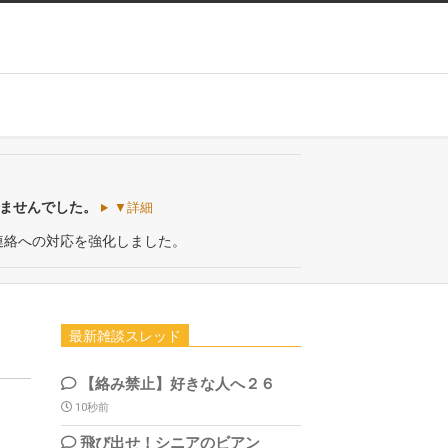
いませんでした。
▼詳細
連絡への対応を強化しました。
最新雑談スレッド
【絡み禁止】好きな人へ２６
10秒前
飛び出せ！シニアのビアン