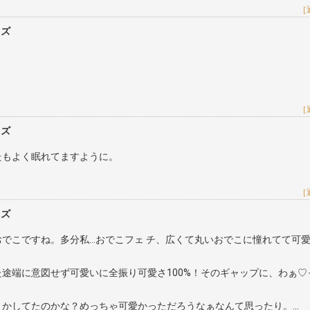
［
レズ
［
レズ
たもよく眠れてますように。
［
レズ
でこですね。多分私…おでこフェ チ、広くて丸いおでこに憧れてて可
途端に意図せず可愛いに全振り可愛さ100%！そのギャップに、わぁ♡
とかしてたのかな？めっちゃ可愛かっただろうなぁなんて思ったり。…