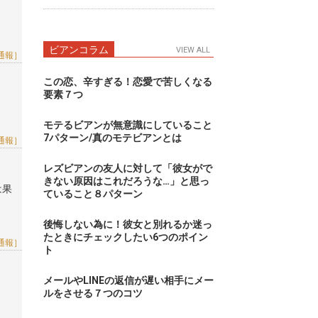
ビアンコラム
VIEW ALL
通報］
この恋、辛すぎる！恋愛で苦しくなる
要素７つ
モテるビアンが無意識にしていること
7パターン/真のモテビアンとは
通報］
レズビアンの友人に対して「彼女がで
きない原因はこれだろうな…」と思っ
は果
ていること８パターン
後悔しない為に！彼女と別れるか迷っ
たときにチェックしたい6つのポイン
通報］
ト
メールやLINEの返信が遅い相手にメー
ルをさせる７つのコツ