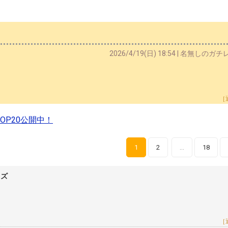
2026/4/19(日) 18:54 | 名無しのガ
［
P20公開中！
1
2
18
…
レズ
［