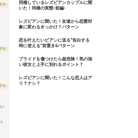
同棲しているレズビアンカップルに聞
通報］
いた！同棲の実態-前編-
レズビアンに聞いた！友達から恋愛対
象に変わるきっかけ７パターン
恋を叶えたいビアンに送る”告白する
時に使える”前置き6パターン
通報］
プライドを傷つけたら超危険！気の強
い彼女と上手に別れるポイント７
レズビアンに聞いた！こんな恋人はア
リ？ナシ？
通報］
愛い
っ