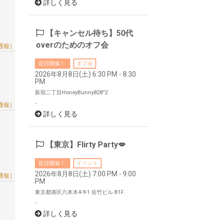
詳しく見る
【キャンセル待ち】50代
overのためのオフ会
通報］
近日開催！
オフ会
2026年8月8日(土) 6:30 PM - 8:30
PM
新宿二丁目HoneyBunny828”2
-
通報］
詳しく見る
【東京】Flirty Party💋
近日開催！
イベント
2026年8月8日(土) 7:00 PM - 9:00
通報］
PM
東京都港区六本木4-9-1 佐竹ビル B1F
-
詳しく見る