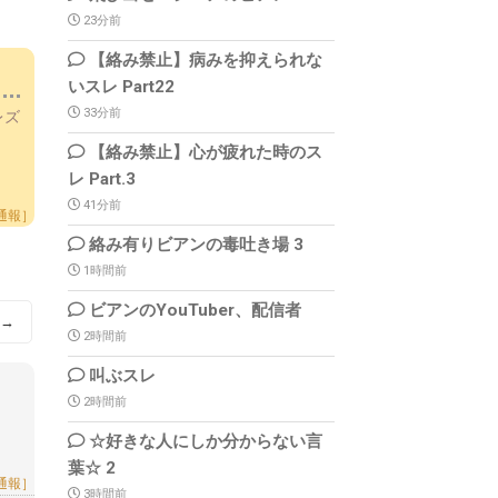
23分前
【絡み禁止】病みを抑えられな
いスレ Part22
33分前
チレズ
【絡み禁止】心が疲れた時のス
レ Part.3
41分前
通報］
絡み有りビアンの毒吐き場 3
1時間前
ビアンのYouTuber、配信者
→
2時間前
叫ぶスレ
2時間前
☆好きな人にしか分からない言
葉☆ 2
通報］
3時間前