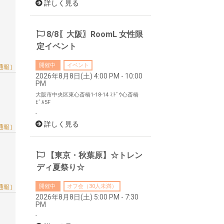
詳しく見る
8/8〖大阪〗RoomL 女性限
定イベント
開催中
イベント
通報］
2026年8月8日(土) 4:00 PM - 10:00
PM
大阪市中央区東心斎橋1-18-14 ﾐﾄﾞｳ心斎橋
ﾋﾞﾙ5F
-
詳しく見る
通報］
【東京・秋葉原】☆トレン
ディ夏祭り☆
開催中
オフ会（30人未満）
通報］
2026年8月8日(土) 5:00 PM - 7:30
PM
-