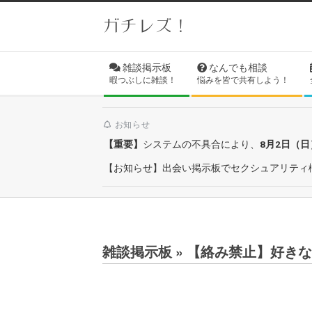
Skip
ガチレズ！
to
content
Secondary
雑談掲示板
なんでも相談
Navigation
暇つぶしに雑談！
悩みを皆で共有しよう！
Menu
お知らせ
【重要】
システムの不具合により、
8月2日（
【お知らせ】出会い掲示板でセクシュアリティ
雑談掲示板 »
【絡み禁止】好きな