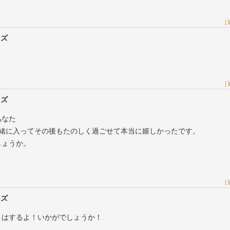
［
レズ
［
レズ
あなた
一緒に入ってその後もたのしく過ごせて本当に嬉しかったです。
しょうか。
［
レズ
ートはするよ！いかがでしょうか！