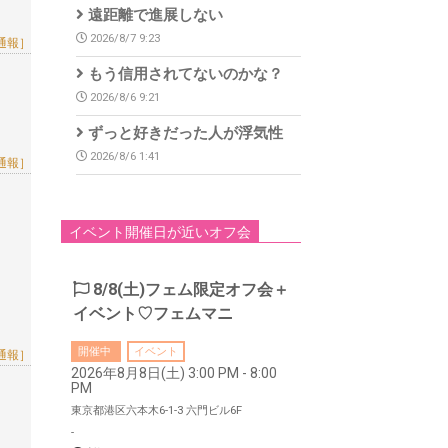
遠距離で進展しない
2026/8/7 9:23
通報］
もう信用されてないのかな？
2026/8/6 9:21
ずっと好きだった人が浮気性
2026/8/6 1:41
通報］
イベント開催日が近いオフ会
8/8(土)フェム限定オフ会＋
イベント♡フェムマニ
開催中
イベント
通報］
2026年8月8日(土) 3:00 PM - 8:00
PM
東京都港区六本木6-1-3 六門ビル6F
-