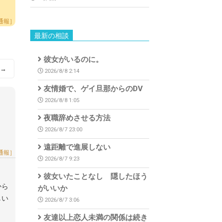
通報］
最新の相談
彼女がいるのに。
→
2026/8/8 2:14
友情婚で、ゲイ旦那からのDV
2026/8/8 1:05
夜職辞めさせる方法
2026/8/7 23:00
遠距離で進展しない
通報］
2026/8/7 9:23
彼女いたことなし 隠したほう
から
がいいか
しい
2026/8/7 3:06
友達以上恋人未満の関係は続き