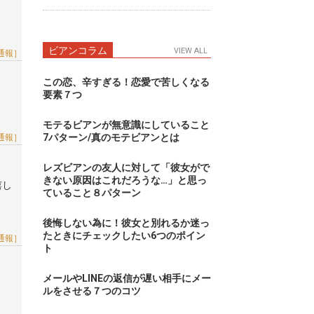
ビアンコラム
VIEW ALL
通報］
この恋、辛すぎる！恋愛で苦しくなる
要素７つ
モテるビアンが無意識にしていること
7パターン/真のモテビアンとは
通報］
レズビアンの友人に対して「彼女がで
きない原因はこれだろうな…」と思っ
嬉し
ていること８パターン
後悔しない為に！彼女と別れるか迷っ
たときにチェックしたい6つのポイン
通報］
ト
メールやLINEの返信が遅い相手にメー
ルをさせる７つのコツ