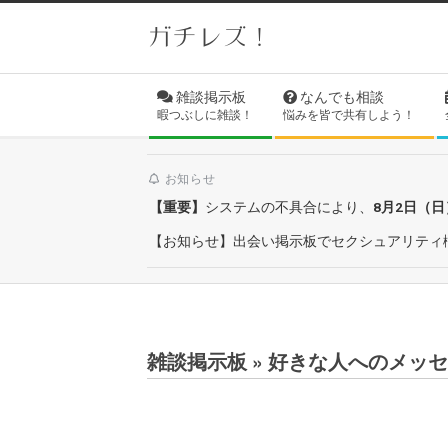
Skip
ガチレズ！
to
content
Secondary
雑談掲示板
なんでも相談
Navigation
暇つぶしに雑談！
悩みを皆で共有しよう！
Menu
お知らせ
【重要】
システムの不具合により、
8月2日（
【お知らせ】出会い掲示板でセクシュアリティ
雑談掲示板 »
好きな人へのメッセージ