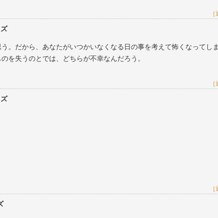
［
レズ
思う。だから、あなたがいつかいなくなる日の事を考えて怖くなってし
ものを失うのとでは、どちらが不幸なんだろう。
［
レズ
［
ズ