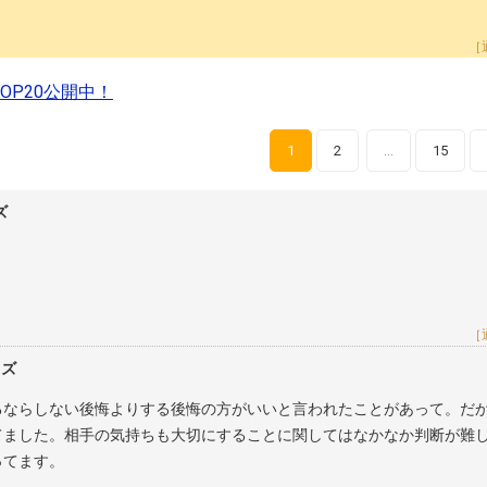
［
P20公開中！
1
2
15
…
ズ
［
レズ
るならしない後悔よりする後悔の方がいいと言われたことがあって。だ
てました。相手の気持ちも大切にすることに関してはなかなか判断が難
ってます。