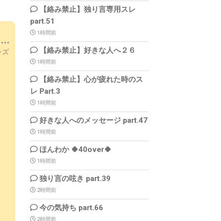
【絡み禁止】独り言専用スレ
part.51
1時間前
【絡み禁止】好きな人へ２６
チレズ
1時間前
【絡み禁止】心が疲れた時のス
レ Part.3
1時間前
好きな人へのメッセージ part.47
1時間前
ほんわか 🍀40over🍀
1時間前
独り言の呟き part.39
2時間前
今の気持ち part.66
2時間前