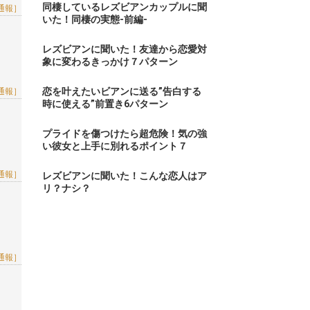
同棲しているレズビアンカップルに聞
通報］
いた！同棲の実態-前編-
レズビアンに聞いた！友達から恋愛対
象に変わるきっかけ７パターン
恋を叶えたいビアンに送る”告白する
通報］
時に使える”前置き6パターン
プライドを傷つけたら超危険！気の強
い彼女と上手に別れるポイント７
通報］
レズビアンに聞いた！こんな恋人はア
リ？ナシ？
通報］