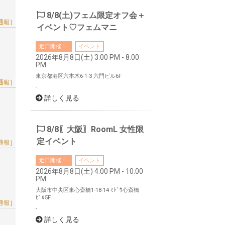
8/8(土)フェム限定オフ会＋
通報］
イベント♡フェムマニ
近日開催！
イベント
2026年8月8日(土) 3:00 PM - 8:00
PM
東京都港区六本木6-1-3 六門ビル6F
通報］
-
詳しく見る
8/8〖大阪〗RoomL 女性限
定イベント
通報］
近日開催！
イベント
2026年8月8日(土) 4:00 PM - 10:00
PM
大阪市中央区東心斎橋1-18-14 ﾐﾄﾞｳ心斎橋
ﾋﾞﾙ5F
通報］
-
詳しく見る