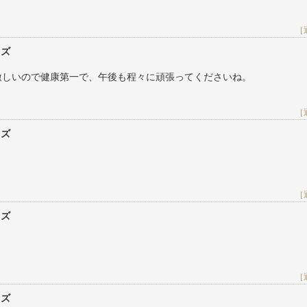
［
レズ
激しいので健康第一で、午後も程々に頑張ってくださいね。
［
レズ
［
レズ
［
レズ