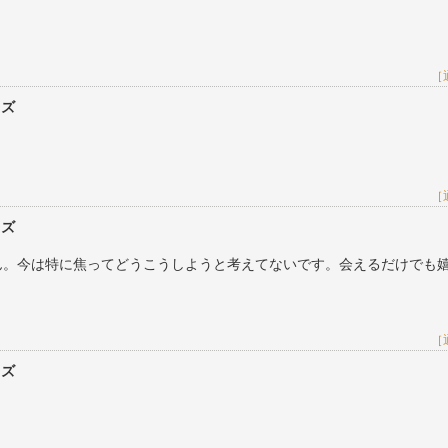
［
レズ
［
レズ
ん。今は特に焦ってどうこうしようと考えてないです。会えるだけでも
［
レズ