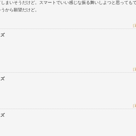
てしまいそうだけど。スマートでいい感じな振る舞いしよつと思っても
ゃうから願望だけど。
［
レズ
［
レズ
［
レズ