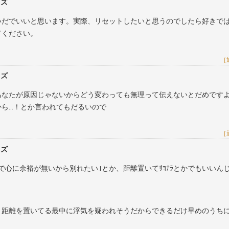
レズ
いだでいいと思います。実際、リセットしたいと思うのでしたら好きで
てください。
［
レズ
あなたが原因じゃないからどう変わっても無理って伝えないとだめです
から…！とか言われてもだるいので
［
レズ
で心に余裕が無いから別れたい｣とか、距離置いてｻﾖﾅﾗとかでもいいん
と距離を置いてる最中に浮気を疑われそうだからできるだけ早めのうち