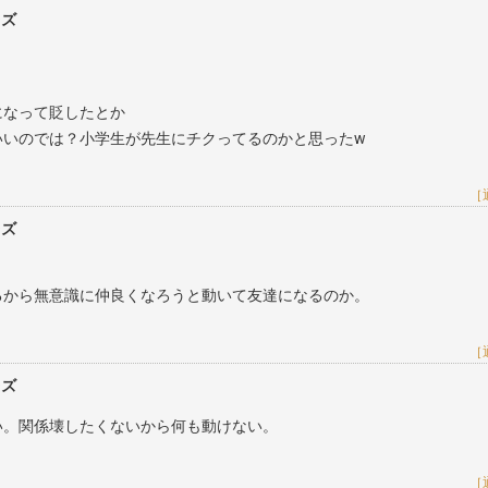
レズ
になって貶したとか
いいのでは？小学生が先生にチクってるのかと思ったw
［
レズ
るから無意識に仲良くなろうと動いて友達になるのか。
［
レズ
い。関係壊したくないから何も動けない。
［