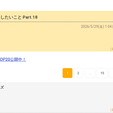
いこと Part.18
2026/5/29(金) 1:0
［
P20公開中！
1
2
15
…
レズ
［