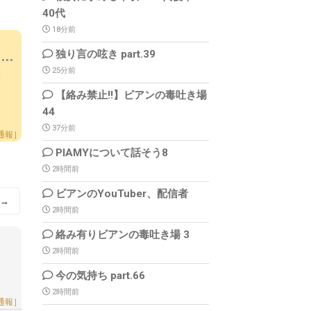
40代
18分前
独り言の呟き part.39
25分前
4 |
【絡み禁止!!】ビアンの毒吐き場
44
37分前
通報］
PIAMYについて話そう8
2時間前
ビアンのYouTuber、配信者
→
2時間前
絡み有りビアンの毒吐き場 3
2時間前
今の気持ち part.66
2時間前
通報］