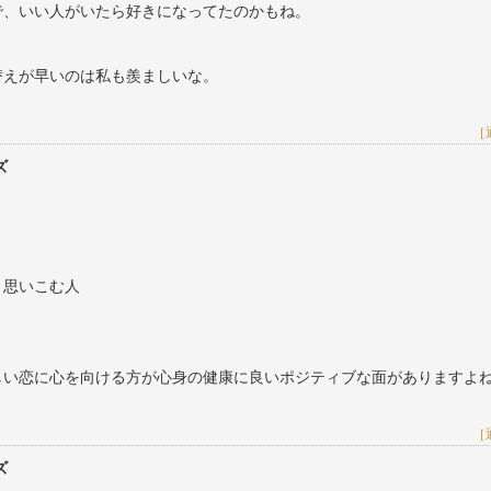
で、いい人がいたら好きになってたのかもね。
替えが早いのは私も羨ましいな。
［
ズ
と思いこむ人
しい恋に心を向ける方が心身の健康に良いポジティブな面がありますよ
［
ズ