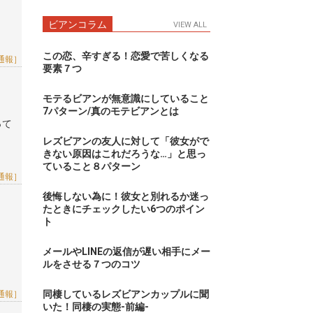
ビアンコラム
VIEW ALL
この恋、辛すぎる！恋愛で苦しくなる
通報］
要素７つ
モテるビアンが無意識にしていること
7パターン/真のモテビアンとは
って
レズビアンの友人に対して「彼女がで
きない原因はこれだろうな…」と思っ
ていること８パターン
通報］
後悔しない為に！彼女と別れるか迷っ
たときにチェックしたい6つのポイン
ト
メールやLINEの返信が遅い相手にメー
ルをさせる７つのコツ
同棲しているレズビアンカップルに聞
通報］
いた！同棲の実態-前編-