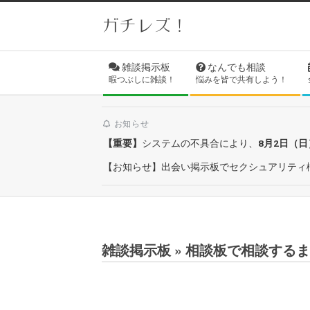
Skip
ガチレズ！
to
content
Secondary
雑談掲示板
なんでも相談
Navigation
暇つぶしに雑談！
悩みを皆で共有しよう！
Menu
お知らせ
【重要】
システムの不具合により、
8月2日（
【お知らせ】出会い掲示板でセクシュアリティ
雑談掲示板 »
相談板で相談するまで