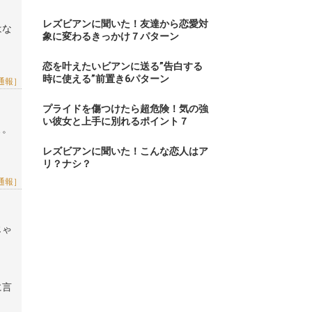
レズビアンに聞いた！友達から恋愛対
はな
象に変わるきっかけ７パターン
恋を叶えたいビアンに送る”告白する
時に使える”前置き6パターン
通報］
プライドを傷つけたら超危険！気の強
い彼女と上手に別れるポイント７
よ。
レズビアンに聞いた！こんな恋人はア
リ？ナシ？
通報］
じゃ
に言