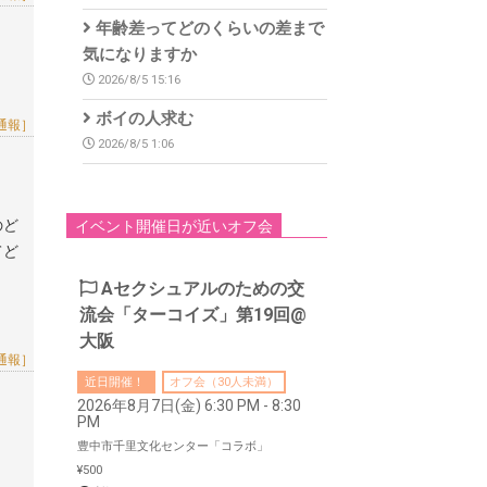
年齢差ってどのくらいの差まで
気になりますか
2026/8/5 15:16
ボイの人求む
通報］
2026/8/5 1:06
のど
イベント開催日が近いオフ会
てど
Aセクシュアルのための交
流会「ターコイズ」第19回@
大阪
通報］
近日開催！
オフ会（30人未満）
2026年8月7日(金) 6:30 PM - 8:30
PM
豊中市千里文化センター「コラボ」
¥500