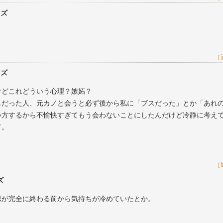
レズ
［
レズ
けどこれどういう心理？嫉妬？
じだった人、元カノと会うと必ず後から私に「ブスだった」とか「あれ
い方するから不愉快すぎてもう会わないことにしたんだけど冷静に考え
て。
［
ズ
恋が完全に終わる前から気持ちが冷めていたとか。