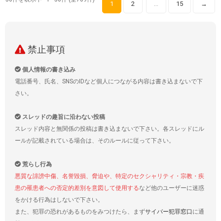
1
2
15
→
…
禁止事項
個人情報の書き込み
電話番号、氏名、SNSのIDなど個人につながる内容は書き込まないで下
さい。
スレッドの趣旨に沿わない投稿
スレッド内容と無関係の投稿は書き込まないで下さい。各スレッドにル
ールが記載されている場合は、そのルールに従って下さい。
荒らし行為
悪質な誹謗中傷、名誉毀損、脅迫や、特定のセクシャリティ・宗教・疾
患の罹患者への否定的差別を意図して使用する
など他のユーザーに迷惑
をかける行為はしないで下さい。
また、犯罪の恐れがあるものをみつけたら、まず
サイバー犯罪窓口
に通