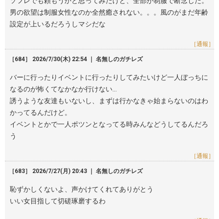
ソフレでも頼もうかと思ってみたけど、全部が制服で断念した。
男の欲望は制服女性なのか全然癒されない。。。風のがまだ年齢
設定が上いるだろうしマシだな
［通報］
［684］ 2026/7/30(木) 22:54 ｜ 名無しのガチレズ
バーに行ったりイベントに行ったりしてみたいけど一人ぼっちに
なるのが怖くてなかなか行けない…
誘うような友達もいないし、まずは行かなきゃ始まらないのはわ
かってるんだけど。
イベントとかで一人ポツンとなってる時みんなどうしてるんだろ
う
［通報］
［683］ 2026/7/27(月) 20:43 ｜ 名無しのガチレズ
恥ずかしくないよ、声かけてくれてありがとう
いい女目指して切磋琢磨するわ