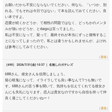
お願いだから不安にならないでください。何なら、「いつか、別
れる。でもそれは今日ではない」て本を読んでみてください。良
い本ですよ。
恋愛が続くかどうか、て相性の問題ではなく、どっちかのメンタ
ルが強いかどうか、とdaigoは言ってました。
私は不安になって、疑って、最終それが本当にずっと後悔するこ
とになってしまったので。私とは違うかもしれませんが、よけれ
ば参考にしてみてください。
［通報］
［690］ 2026/7/31(金) 10:37 ｜ 名無しのガチレズ
688さん、彼女さんを信用しましょう。
疑心暗鬼になって、イライラしても良い事なんて1つも無いで
す。688さんの言う事を聞いて、気持ちを伝えてくれてる彼女さ
んにも失礼になります。恋人は貴女なのですから自信を持って仲
良く過ごしてくださいねー！
［通報］