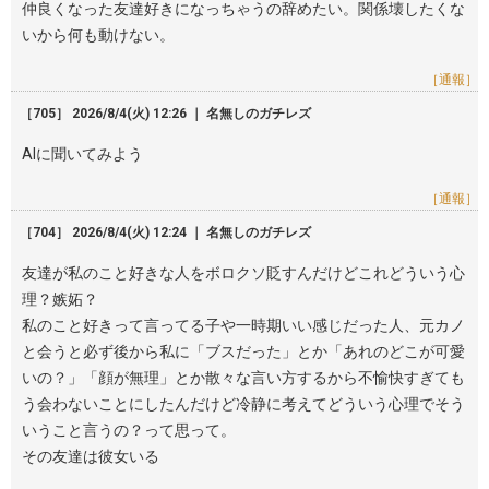
仲良くなった友達好きになっちゃうの辞めたい。関係壊したくな
いから何も動けない。
［通報］
［705］ 2026/8/4(火) 12:26 ｜ 名無しのガチレズ
AIに聞いてみよう
［通報］
［704］ 2026/8/4(火) 12:24 ｜ 名無しのガチレズ
友達が私のこと好きな人をボロクソ貶すんだけどこれどういう心
理？嫉妬？
私のこと好きって言ってる子や一時期いい感じだった人、元カノ
と会うと必ず後から私に「ブスだった」とか「あれのどこが可愛
いの？」「顔が無理」とか散々な言い方するから不愉快すぎても
う会わないことにしたんだけど冷静に考えてどういう心理でそう
いうこと言うの？って思って。
その友達は彼女いる