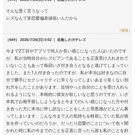
そんな悪く言うなって
レズなんて皆恋愛偏差値低いんだから
［通報］
［669］ 2026/7/26(日) 0:02 ｜ 名無しのガチレズ
今まで2丁目やアプリで何人か良い感じになった人はいたのです
が、私が当時自分がレズビアンであることを正直受け入れきれて
いないこともあって毎回いざ付き合うとなると逃げてしまってい
ました。また1人付き合ったのですが、私が本当は好きなのに自
分で勝手にセクシャリティに辛くなってしまいあまり良くない別
れ方をしたことがあります。近頃やっと自分のことを受け入れら
れるようになり、本格的に彼女が欲しいなと思うのですが、いざ
本気でお相手探ししようなると今までのいい感じになった方や付
き合った方に本当に申し訳ないことをしたと罪悪感がどんどん募
ってしまいます。こんな今まで人の気持ちを軽視していた私が彼
女を作っていいのだろうか、だったり恋愛のことについて色々聞
かれた時に私の今までのことを正直に言ったら誰も私のことを好