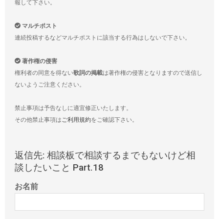
報して下さい。
マルチポスト
連続投稿するなどマルチポストに該当する行為はしないで下さい。
著作権の侵害
権利者の同意を得ない
歌詞の掲載
は著作権の侵害となりますので送信し
ないようご注意ください。
禁止事項は予告なしに適宜修正いたします。
その他禁止事項は
ご利用規約
をご確認下さい。
返信先: 相談板で相談するまでもないけど相
談したいこと Part.18
お名前