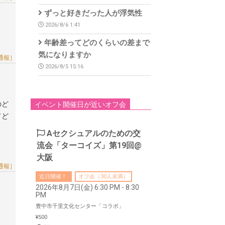
ずっと好きだった人が浮気性
2026/8/6 1:41
年齢差ってどのくらいの差まで
気になりますか
通報］
2026/8/5 15:16
のど
イベント開催日が近いオフ会
てど
Aセクシュアルのための交
流会「ターコイズ」第19回@
大阪
通報］
近日開催！
オフ会（30人未満）
2026年8月7日(金) 6:30 PM - 8:30
PM
豊中市千里文化センター「コラボ」
¥500