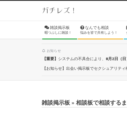
Skip
ガチレズ！
to
content
Secondary
雑談掲示板
なんでも相談
Navigation
暇つぶしに雑談！
悩みを皆で共有しよう！
Menu
お知らせ
【重要】
システムの不具合により、
8月2日（
【お知らせ】出会い掲示板でセクシュアリティ
雑談掲示板 »
相談板で相談するまで