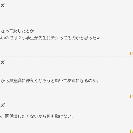
レズ
になって貶したとか
いいのでは？小学生が先生にチクってるのかと思ったw
［
レズ
るから無意識に仲良くなろうと動いて友達になるのか。
［
レズ
い。関係壊したくないから何も動けない。
［