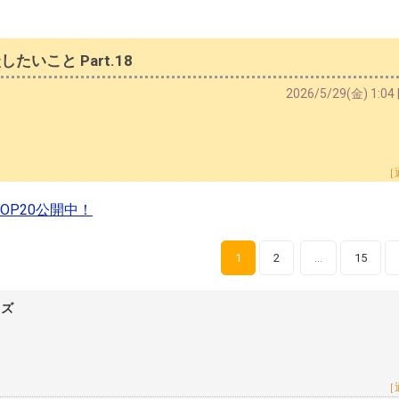
いこと Part.18
2026/5/29(金) 1:0
［
P20公開中！
1
2
15
…
レズ
［