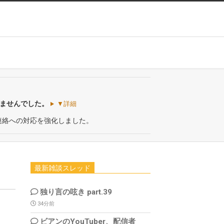
いませんでした。
▼詳細
連絡への対応を強化しました。
最新雑談スレッド
独り言の呟き part.39
34分前
ビアンのYouTuber、配信者