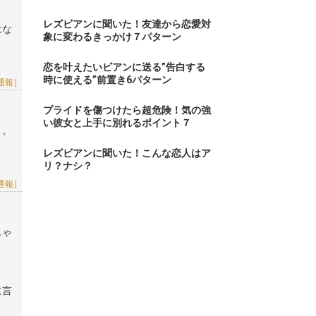
レズビアンに聞いた！友達から恋愛対
はな
象に変わるきっかけ７パターン
恋を叶えたいビアンに送る”告白する
時に使える”前置き6パターン
通報］
プライドを傷つけたら超危険！気の強
い彼女と上手に別れるポイント７
よ。
レズビアンに聞いた！こんな恋人はア
リ？ナシ？
通報］
じゃ
に言