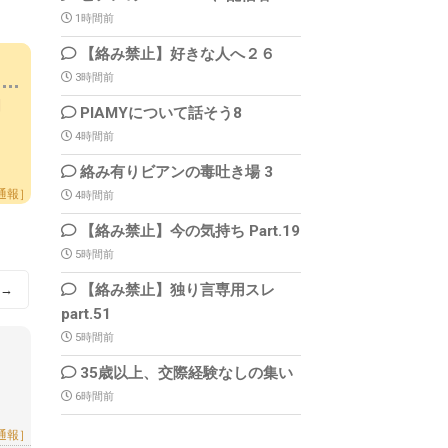
1時間前
【絡み禁止】好きな人へ２６
3時間前
4 |
PIAMYについて話そう8
4時間前
絡み有りビアンの毒吐き場 3
通報］
4時間前
【絡み禁止】今の気持ち Part.19
5時間前
【絡み禁止】独り言専用スレ
→
part.51
5時間前
35歳以上、交際経験なしの集い
6時間前
通報］