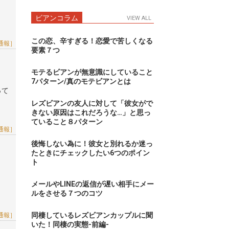
ビアンコラム
VIEW ALL
この恋、辛すぎる！恋愛で苦しくなる
通報］
要素７つ
モテるビアンが無意識にしていること
7パターン/真のモテビアンとは
って
レズビアンの友人に対して「彼女がで
きない原因はこれだろうな…」と思っ
ていること８パターン
通報］
後悔しない為に！彼女と別れるか迷っ
たときにチェックしたい6つのポイン
ト
メールやLINEの返信が遅い相手にメー
ルをさせる７つのコツ
同棲しているレズビアンカップルに聞
通報］
いた！同棲の実態-前編-