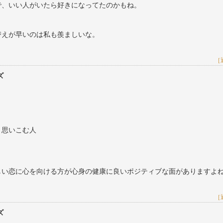
で、いい人がいたら好きになってたのかもね。
替えが早いのは私も羨ましいな。
［
ズ
と思いこむ人
しい恋に心を向ける方が心身の健康に良いポジティブな面がありますよ
［
ズ