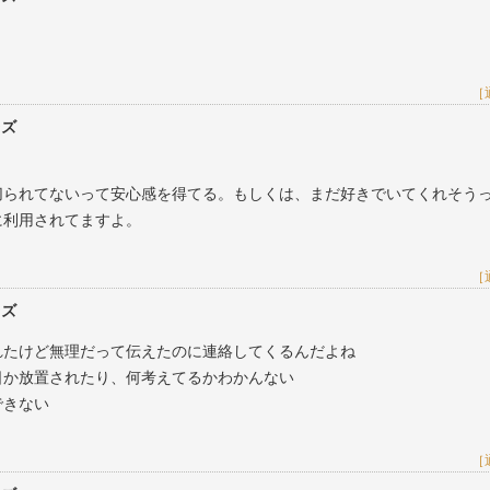
［
レズ
切られてないって安心感を得てる。もしくは、まだ好きでいてくれそう
に利用されてますよ。
［
レズ
れたけど無理だって伝えたのに連絡してくるんだよね
日か放置されたり、何考えてるかわかんない
できない
［