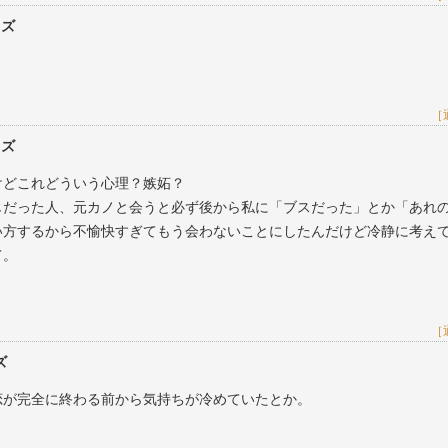
レズ
［
レズ
けどこれどういう心理？嫉妬？
じだった人、元カノと会うと必ず後から私に「ブスだった」とか「あれ
い方するから不愉快すぎてもう会わないことにしたんだけど冷静に考え
て。
［
ズ
恋が完全に終わる前から気持ちが冷めていたとか。