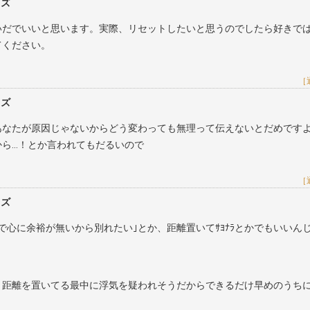
レズ
いだでいいと思います。実際、リセットしたいと思うのでしたら好きで
てください。
［
レズ
あなたが原因じゃないからどう変わっても無理って伝えないとだめです
から…！とか言われてもだるいので
［
レズ
で心に余裕が無いから別れたい｣とか、距離置いてｻﾖﾅﾗとかでもいいん
と距離を置いてる最中に浮気を疑われそうだからできるだけ早めのうち