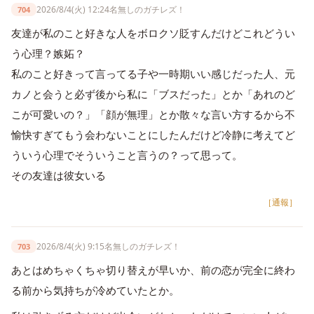
2026/8/4(火) 12:24
名無しのガチレズ！
704
友達が私のこと好きな人をボロクソ貶すんだけどこれどうい
う心理？嫉妬？
私のこと好きって言ってる子や一時期いい感じだった人、元
カノと会うと必ず後から私に「ブスだった」とか「あれのど
こが可愛いの？」「顔が無理」とか散々な言い方するから不
愉快すぎてもう会わないことにしたんだけど冷静に考えてど
ういう心理でそういうこと言うの？って思って。
その友達は彼女いる
［通報］
2026/8/4(火) 9:15
名無しのガチレズ！
703
あとはめちゃくちゃ切り替えが早いか、前の恋が完全に終わ
る前から気持ちが冷めていたとか。