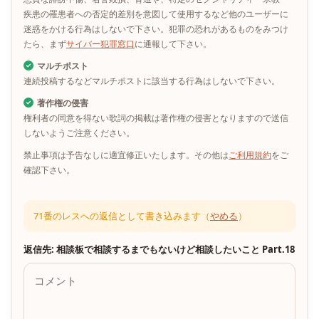
疾患の罹患者への否定的差別を意図して使用するなど他のユーザーに
迷惑をかける行為はしないで下さい。犯罪の恐れがあるものをみつけ
たら、まず
サイバー犯罪窓口
に通報して下さい。
マルチポスト
連続投稿するなどマルチポストに該当する行為はしないで下さい。
著作権の侵害
権利者の同意を得ない歌詞の掲載は著作権の侵害となりますので送信
しないようご注意ください。
禁止事項は予告なしに適宜修正いたします。その他は
ご利用規約
をご
確認下さい。
71番のレスへの返信として書き込みます（
やめる
）
返信先: 相談板で相談するまでもないけど相談したいこと Part.18