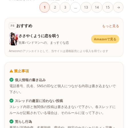
1
2
3
…
13
14
15
→
おすすめ
もっと見る
PR
ささやくように恋を唄う
Amazonで見る
先輩バンドマンへの、まっすぐな恋
Amazonのアソシエイトとして、当サイトは適格販売により収入を得ています
⚠ 禁止事項
個人情報の書き込み
電話番号、氏名、SNSのIDなど個人につながる内容は書き込まないで
下さい。
スレッドの趣旨に沿わない投稿
スレッド内容と無関係の投稿は書き込まないで下さい。各スレッドに
ルールが記載されている場合は、そのルールに従って下さい。
荒らし行為
悪質な誹謗中傷、名誉毀損、脅迫や、特定のセクシャリティ・宗教・