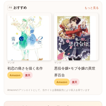
おすすめ
もっと見る
PR
マンガ
マンガ
初恋の痛さを描く名作
悪役令嬢×モブ令嬢の異世
界百合
Amazon
楽天
Amazon
楽天
Amazonのアソシエイトとして、当サイトは適格販売により収入を得ています