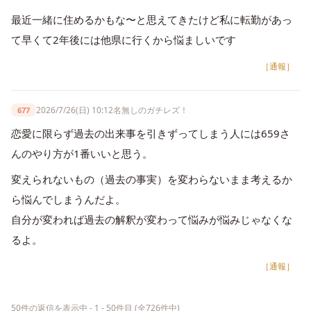
最近一緒に住めるかもな〜と思えてきたけど私に転勤があっ
て早くて2年後には他県に行くから悩ましいです
［通報］
2026/7/26(日) 10:12
名無しのガチレズ！
677
恋愛に限らず過去の出来事を引きずってしまう人には659さ
んのやり方が1番いいと思う。
変えられないもの（過去の事実）を変わらないまま考えるか
ら悩んでしまうんだよ。
自分が変われば過去の解釈が変わって悩みが悩みじゃなくな
るよ。
［通報］
50件の返信を表示中 - 1 - 50件目 (全726件中)