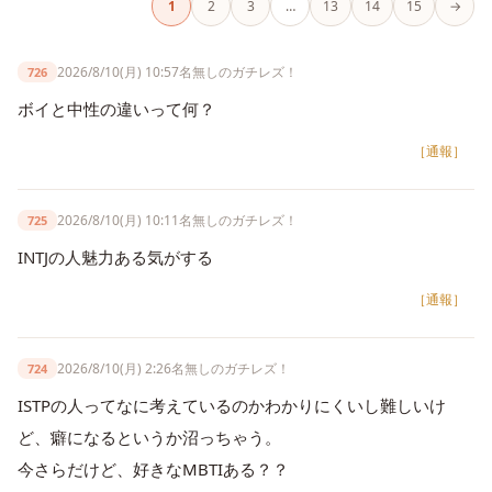
1
2
3
…
13
14
15
→
2026/8/10(月) 10:57
名無しのガチレズ！
726
ボイと中性の違いって何？
［通報］
2026/8/10(月) 10:11
名無しのガチレズ！
725
INTJの人魅力ある気がする
［通報］
2026/8/10(月) 2:26
名無しのガチレズ！
724
ISTPの人ってなに考えているのかわかりにくいし難しいけ
ど、癖になるというか沼っちゃう。
今さらだけど、好きなMBTIある？？