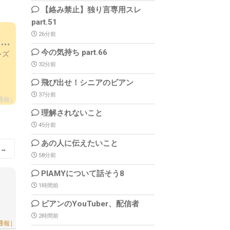
【絡み禁止】独り言専用スレ
part.51
26分前
今の気持ち part.66
チレズ
32分前
飛び出せ！シニアのビアン
37分前
通報］
理解されないこと
45分前
あの人に伝えたいこと
→
58分前
PIAMYについて話そう8
1時間前
ビアンのYouTuber、配信者
2時間前
通報］