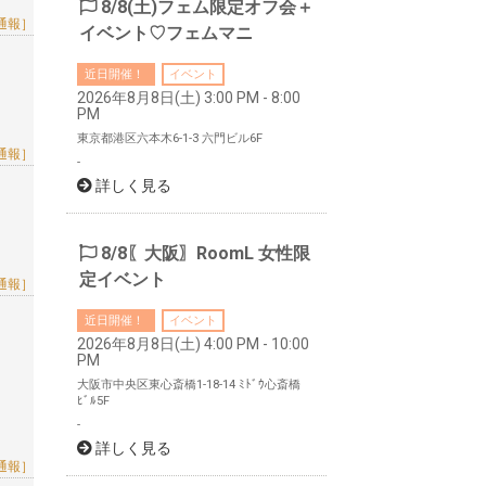
8/8(土)フェム限定オフ会＋
通報］
イベント♡フェムマニ
近日開催！
イベント
2026年8月8日(土) 3:00 PM - 8:00
PM
東京都港区六本木6-1-3 六門ビル6F
通報］
-
詳しく見る
8/8〖大阪〗RoomL 女性限
定イベント
通報］
近日開催！
イベント
2026年8月8日(土) 4:00 PM - 10:00
PM
大阪市中央区東心斎橋1-18-14 ﾐﾄﾞｳ心斎橋
ﾋﾞﾙ5F
-
詳しく見る
通報］