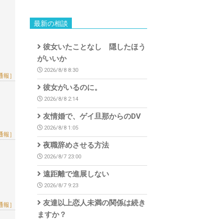
最新の相談
彼女いたことなし 隠したほう
がいいか
2026/8/8 8:30
通報］
彼女がいるのに。
2026/8/8 2:14
友情婚で、ゲイ旦那からのDV
2026/8/8 1:05
通報］
夜職辞めさせる方法
2026/8/7 23:00
遠距離で進展しない
2026/8/7 9:23
友達以上恋人未満の関係は続き
通報］
ますか？