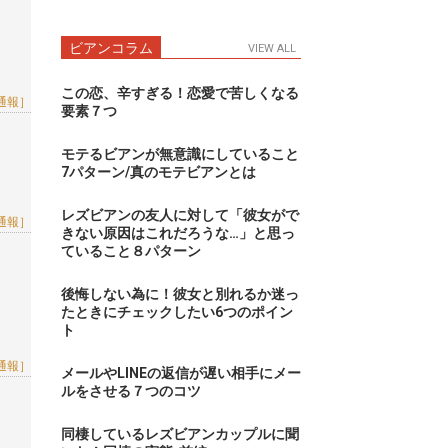
ビアンコラム
VIEW ALL
この恋、辛すぎる！恋愛で苦しくなる
通報］
要素７つ
モテるビアンが無意識にしていること
7パターン/真のモテビアンとは
レズビアンの友人に対して「彼女がで
通報］
きない原因はこれだろうな…」と思っ
ていること８パターン
後悔しない為に！彼女と別れるか迷っ
たときにチェックしたい6つのポイン
ト
通報］
メールやLINEの返信が遅い相手にメー
ルをさせる７つのコツ
同棲しているレズビアンカップルに聞