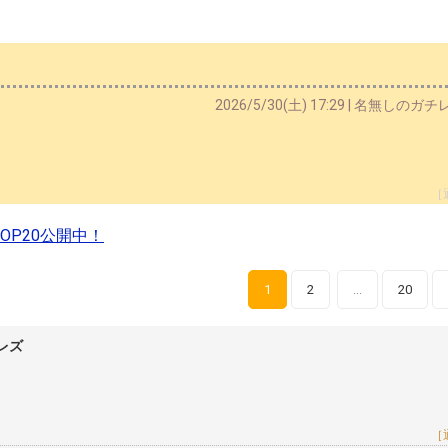
2026/5/30(土) 17:29 | 名無しのガ
［
P20公開中！
1
2
20
…
チレズ
［