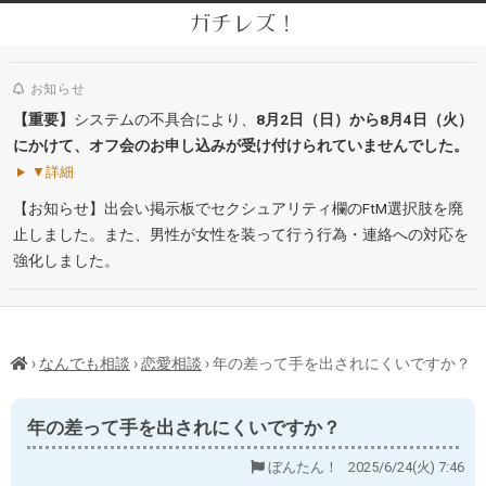
Skip
ガチレズ！
to
Secondary
content
Navigation
お知らせ
Menu
【重要】
システムの不具合により、
8月2日（日）から8月4日（火）
にかけて、オフ会のお申し込みが受け付けられていませんでした。
▼詳細
【お知らせ】出会い掲示板でセクシュアリティ欄のFtM選択肢を廃
止しました。また、男性が女性を装って行う行為・連絡への対応を
強化しました。
›
なんでも相談
›
恋愛相談
›
年の差って手を出されにくいですか？
年の差って手を出されにくいですか？
ぼんたん！ 2025/6/24(火) 7:46