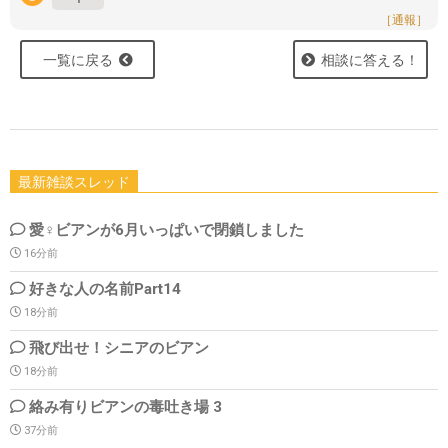
［通報］
一覧に戻る
相談に答える！
最新雑談スレッド
愛♀ビアンが6月いっぱいで閉鎖しました
16分前
好きな人の名前Part14
18分前
飛び出せ！シニアのビアン
18分前
絡み有りビアンの毒吐き場 3
37分前