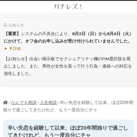
Skip
ガチレズ！
to
Secondary
content
Navigation
お知らせ
Menu
【重要】
システムの不具合により、
8月2日（日）から8月4日（火）
にかけて、オフ会のお申し込みが受け付けられていませんでした。
▼詳細
【お知らせ】出会い掲示板でセクシュアリティ欄のFtM選択肢を廃
止しました。また、男性が女性を装って行う行為・連絡への対応を
強化しました。
›
なんでも相談
›
人生相談
›
辛い失恋を経験して以来、ほぼ20年間
独りで過ごしてきたけれど、もう一度自分にチャ
辛い失恋を経験して以来、ほぼ20年間独りで過ごし
てきたけれど、もう一度自分にチャ