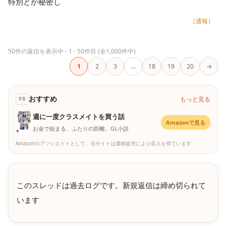
特別とか秘密し
［通報］
50件の返信を表示中 - 1 - 50件目 (全1,000件中)
1
2
3
…
18
19
20
→
おすすめ
もっと見る
PR
週に一度クラスメイトを買う話
Amazonで見る
お金で始まる、ふたりの距離。GL小説
Amazonのアソシエイトとして、当サイトは適格販売により収入を得ています
このスレッドは過去ログです。新規返信は締め切られて
います