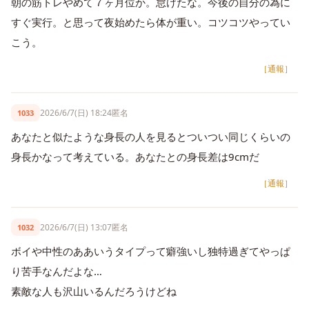
朝の筋トレやめて７ヶ月位か。怠けたな。今後の自分の為に
すぐ実行。と思って夜始めたら体が重い。コツコツやってい
こう。
［通報］
2026/6/7(日) 18:24
匿名
1033
あなたと似たような身長の人を見るとついつい同じくらいの
身長かなって考えている。あなたとの身長差は9cmだ
［通報］
2026/6/7(日) 13:07
匿名
1032
ボイや中性のああいうタイプって癖強いし独特過ぎてやっぱ
り苦手なんだよな…
素敵な人も沢山いるんだろうけどね