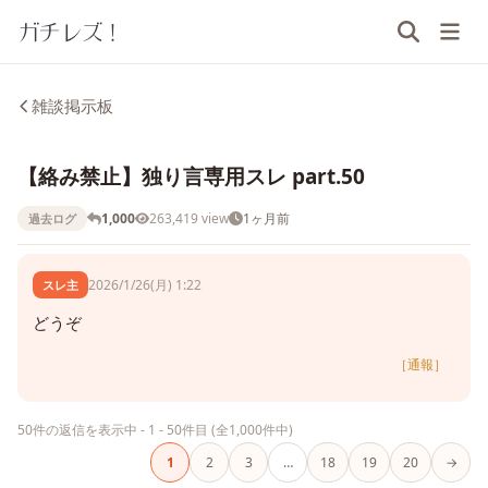
ガチレズ！
雑談掲示板
【絡み禁止】独り言専用スレ part.50
1,000
263,419 view
1ヶ月前
過去ログ
2026/1/26(月) 1:22
スレ主
どうぞ
［通報］
50件の返信を表示中 - 1 - 50件目 (全1,000件中)
1
2
3
…
18
19
20
→