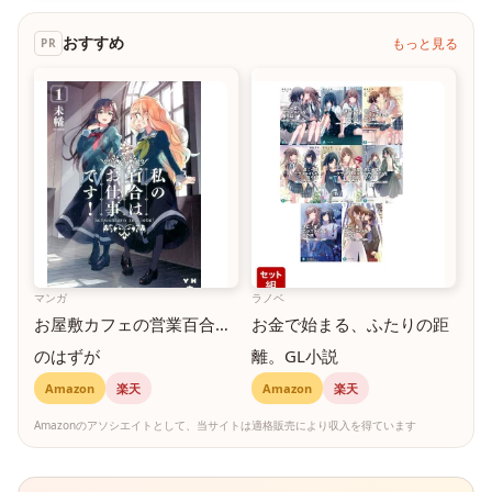
おすすめ
もっと見る
PR
マンガ
ラノベ
お屋敷カフェの営業百合…
お金で始まる、ふたりの距
のはずが
離。GL小説
Amazon
楽天
Amazon
楽天
Amazonのアソシエイトとして、当サイトは適格販売により収入を得ています