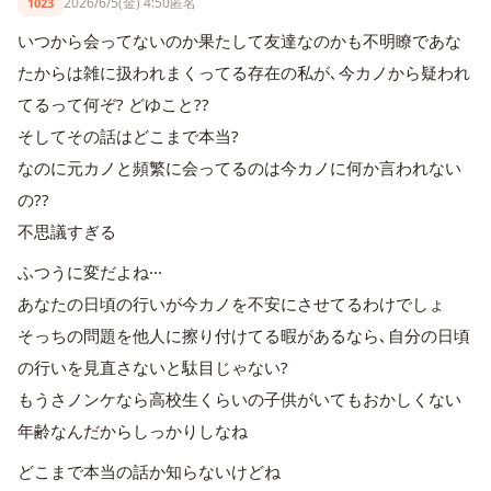
2026/6/5(金) 4:50
匿名
1023
いつから会ってないのか果たして友達なのかも不明瞭であな
たからは雑に扱われまくってる存在の私が､今カノから疑われ
てるって何ぞ? どゆこと??
そしてその話はどこまで本当?
なのに元カノと頻繁に会ってるのは今カノに何か言われない
の??
不思議すぎる
ふつうに変だよね···
あなたの日頃の行いが今カノを不安にさせてるわけでしょ
そっちの問題を他人に擦り付けてる暇があるなら､自分の日頃
の行いを見直さないと駄目じゃない?
もうさノンケなら高校生くらいの子供がいてもおかしくない
年齢なんだからしっかりしなね
どこまで本当の話か知らないけどね