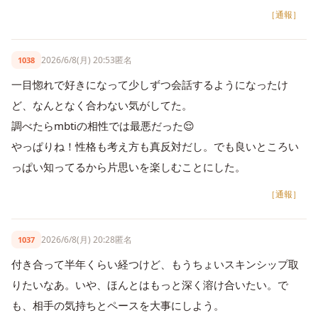
［通報］
2026/6/8(月) 20:53
匿名
1038
一目惚れで好きになって少しずつ会話するようになったけ
ど、なんとなく合わない気がしてた。
調べたらmbtiの相性では最悪だった😌
やっぱりね！性格も考え方も真反対だし。でも良いところい
っぱい知ってるから片思いを楽しむことにした。
［通報］
2026/6/8(月) 20:28
匿名
1037
付き合って半年くらい経つけど、もうちょいスキンシップ取
りたいなあ。いや、ほんとはもっと深く溶け合いたい。で
も、相手の気持ちとペースを大事にしよう。