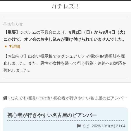
Skip
ガチレズ！
to
Secondary
content
Navigation
お知らせ
Menu
【重要】
システムの不具合により、
8月2日（日）から8月4日（火）
にかけて、オフ会のお申し込みが受け付けられていませんでした。
▼詳細
【お知らせ】出会い掲示板でセクシュアリティ欄のFtM選択肢を廃
止しました。また、男性が女性を装って行う行為・連絡への対応を
強化しました。
›
なんでも相談
›
その他
›
初心者が行きやすい名古屋のビアンバー
初心者が行きやすい名古屋のビアンバー
てば 2025/10/1(水) 21:04