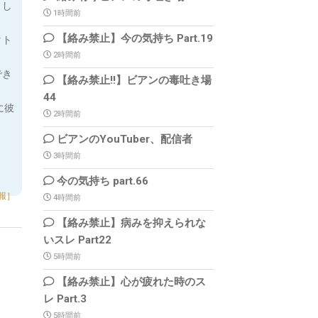
まし
1時間前
【絡み禁止】今の気持ち Part.19
クト
2時間前
でき
【絡み禁止!!】ビアンの毒吐き場
44
に彼
2時間前
ビアンのYouTuber、配信者
3時間前
今の気持ち part.66
報］
4時間前
【絡み禁止】病みを抑えられな
いスレ Part22
5時間前
【絡み禁止】心が疲れた時のス
レ Part.3
5時間前