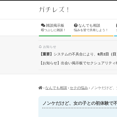
Skip
ガチレズ！
to
content
Secondary
雑談掲示板
なんでも相談
Navigation
暇つぶしに雑談！
悩みを皆で共有しよう！
Menu
お知らせ
【重要】
システムの不具合により、
8月2日（
【お知らせ】出会い掲示板でセクシュアリティ
›
なんでも相談
›
セクの悩み
›
​ノンケだけど
​ノンケだけど、女の子との初体験で