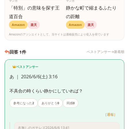
マンガ
マンガ
「特別」の意味を探す王
静かな町で縮まるふたり
道百合
の距離
Amazon
楽天
Amazon
楽天
Amazonのアソシエイトとして、当サイトは適格販売により収入を得ています
回答 1件
ベストアンサー→新着順
ベストアンサー
あ ｜ 2026/6/6(土) 3:16
不具合の時くらい静かにしていれば？
参考になった
2
ありがとう
0
同感
0
［通報］
名無しのガチレズ
2026/6/6 13:41