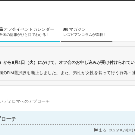
オフ会イベントカレンダー
マガジン
全国の情報がひと目でわかる！
レズビアンコラムが満載！
日）から8月4日（火）にかけて、オフ会のお申し込みが受け付けられて
欄のFtM選択肢を廃止しました。また、男性が女性を装って行う行為・
いデミロマへのアプローチ
プローチ
まる 2025/10/9(木) 8