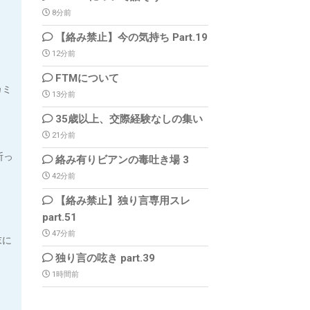
8分前
。
【絡み禁止】今の気持ち Part.19
12分前
FTMについて
カミ
13分前
35歳以上、交際経験なしの集い
21分前
断っ
絡み有りビアンの毒吐き場 3
42分前
【絡み禁止】独り言専用スレ
part.51
47分前
末に
独り言の呟き part.39
1時間前