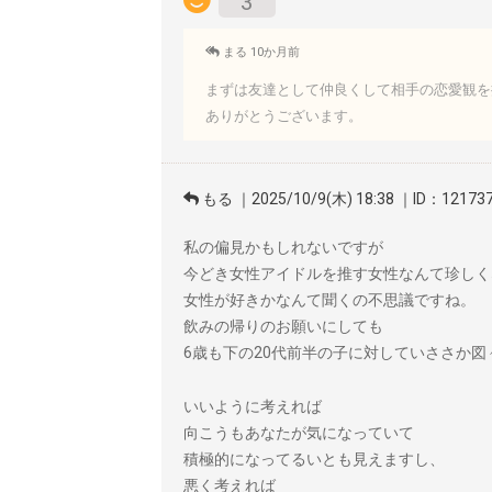
3
まる 10か月前
まずは友達として仲良くして相手の恋愛観を
ありがとうございます。
もる ｜2025/10/9(木) 18:38 ｜ID：12173
私の偏見かもしれないですが
今どき女性アイドルを推す女性なんて珍しく
女性が好きかなんて聞くの不思議ですね。
飲みの帰りのお願いにしても
6歳も下の20代前半の子に対していささか図
いいように考えれば
向こうもあなたが気になっていて
積極的になってるいとも見えますし、
悪く考えれば