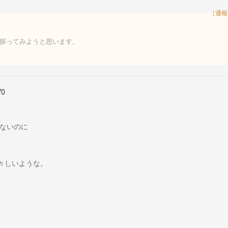
［通報
探ってみようと思います。
70
ないのに
々しいような。