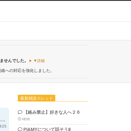
いませんでした。
▼詳細
連絡への対応を強化しました。
最新雑談スレッド
【絡み禁止】好きな人へ２６
6秒前
:25
PIAMYについて話そう8