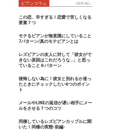
ビアンコラム
VIEW ALL
この恋、辛すぎる！恋愛で苦しくなる
要素７つ
モテるビアンが無意識にしていること
7パターン/真のモテビアンとは
レズビアンの友人に対して「彼女がで
きない原因はこれだろうな…」と思っ
ていること８パターン
後悔しない為に！彼女と別れるか迷っ
たときにチェックしたい6つのポイン
ト
メールやLINEの返信が遅い相手にメー
ルをさせる７つのコツ
同棲しているレズビアンカップルに聞
いた！同棲の実態-前編-