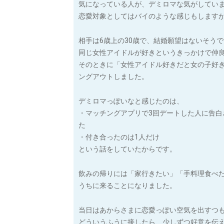
気になっている人が、デミロマな気がしてい
恋愛対象としてはバイのような感じもします
相手は6歳上の30歳で、結婚願望はないそう
同じ女性アイドルが好きというきっかけで仲良
そのときに「女性アイドル好きだと女の子好
ングアウトしました。
デミロマっぽいなと感じたのは、
・マッチングアプリで3回デートした人に告白
た
・付き合ったのは1人だけ
という話をしていたからです。
飲みの帰りには「家行きたい」「手料理食べ
うちに来ることになりました。
当日はあからさまに恋愛っぽい空気を出すつ
どういうふうに接したら、少しずつ好意を伝