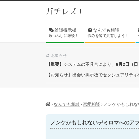
Skip
ガチレズ！
to
content
Secondary
雑談掲示板
なんでも相談
Navigation
暇つぶしに雑談！
悩みを皆で共有しよう！
Menu
お知らせ
【重要】
システムの不具合により、
8月2日（
【お知らせ】出会い掲示板でセクシュアリティ
›
なんでも相談
›
恋愛相談
›
ノンケかもしれな
ノンケかもしれないデミロマへのア