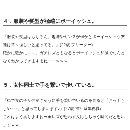
４．服装や髪型が極端にボーイッシュ。
「服装や髪型はもちろん、趣味やセンスが何かとボーイッシュな友
達は常々怪しいと思ってる。」(22歳.フリーター)
確かに確かに～～。ガチレズともなるとボーイッシュ加減でなんと
なくわかってきますよねーーｗｗｗ
５．女性同士で手を繋いで歩いている。
「街で女の子が仲良さそうに手を繋いでいるのを見ると「おっ！も
しや･･･」と思ってしまいます♪」(27歳.福祉系事務職)
これはよくありますねｗ全レズが思わず反応しちゃう瞬間だと思い
ますｗｗ