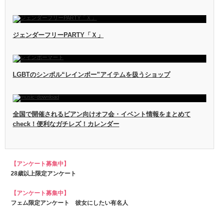
ジェンダーフリーPARTY「Ｘ」
LGBTのシンボル“レインボー”アイテムを扱うショップ
全国で開催されるビアン向けオフ会・イベント情報をまとめて
check！便利なガチレズ！カレンダー
【アンケート募集中】
28歳以上限定アンケート
【アンケート募集中】
フェム限定アンケート 彼女にしたい有名人