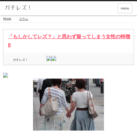
menu
Home
コラム
「もしかしてレズ？」と思わず疑ってしまう女性の特徴
8
ガチレズ！