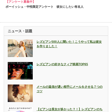
【アンケート募集中】
ボーイッシュ・中性限定アンケート 彼女にしたい有名人
ニュース・話題
レズビアン500人に聞いた！こうやって私は彼女
を作りました！
レズビアンの好きなクィア映画TOP65
メールの返信が遅い相手にメールをさせる７つの
コツ
【ビアンは長女が多かった？！】レズビアンのち