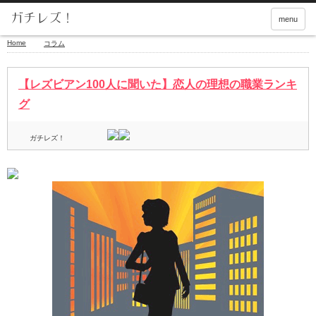
menu
Home
コラム
【レズビアン100人に聞いた】恋人の理想の職業ランキ
グ
ガチレズ！