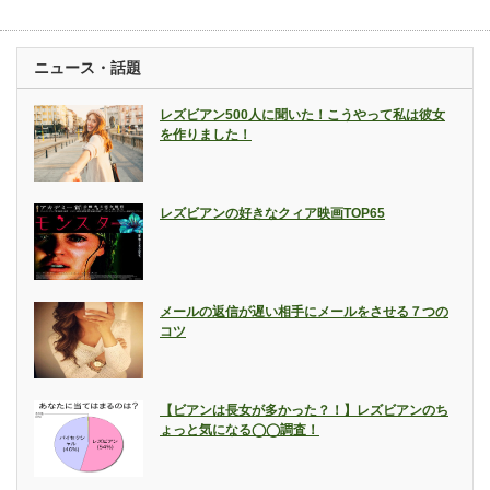
ニュース・話題
レズビアン500人に聞いた！こうやって私は彼女
を作りました！
レズビアンの好きなクィア映画TOP65
メールの返信が遅い相手にメールをさせる７つの
コツ
【ビアンは長女が多かった？！】レズビアンのち
ょっと気になる◯◯調査！