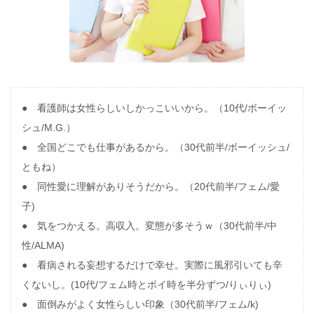
● 看護師は女性らしいしかっこいいから。（10代/ボーイッ
シュ/M.G.）
● 全国どこでも仕事があるから。（30代前半/ボーイッシュ/
ともね）
● 同性愛に理解がありそうだから。（20代前半/フェム/愛
子)
● 気をつかえる。高収入。変態が多そうｗ（30代前半/中
性/ALMA)
● 看病される妄想するだけで幸せ。実際に風邪引いても辛
くないし。(10代/フェム時とボイ時を半分ずつ/りぃりぃ)
● 面倒みがよく女性らしい印象（30代前半/フェム/k)