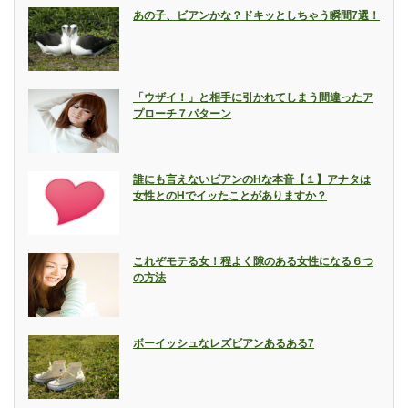
あの子、ビアンかな？ドキッとしちゃう瞬間7選！
「ウザイ！」と相手に引かれてしまう間違ったア
プローチ７パターン
誰にも言えないビアンのHな本音【１】アナタは
女性とのHでイッたことがありますか？
これぞモテる女！程よく隙のある女性になる６つ
の方法
ボーイッシュなレズビアンあるある7