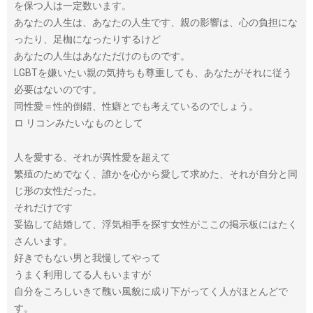
を保つ人は一定数います。
あなたの人生は、あなたの人生です、親の影響は、心の負担にな
ったり、足枷になったりするけど
あなたの人生はあなただけのものです。
LGBTを嫌いたい親の気持ちも尊重しても、あなたがそれに従う
必要はないのです。
同性愛＝性的倒錯、性癖とでも考えているのでしょう。
ロ リコンみたいなものとして
人を愛する、それが異性愛を超えて
繁殖のためでなく、誰かを心から愛して求めた、それが自分と同
じ形の女性だった。
それだけです
妥協して結婚して、浮気相手を探す女性がここの掲示板にはたく
さんいます。
好きでもない男と我慢してやって
うまく利用してる人もいますが
自分をころしいきて醜い風貌に成り下がってく人がほとんどで
す。