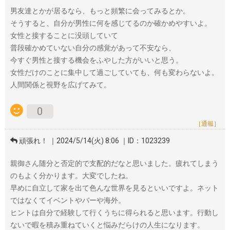
男友達とかが居るなら、もっと頻繁に会ってみるとか。
そうすると、自分が男性に何を感じてるのか確かめやすいよ。
女性と接することに没頭していて
普段確かめていない自分の感覚があって不安なら、
今すぐ男性と接する機会をふやした方がいいと思う。
女性だけのことに集中して過ごしていても、何も変わらないよ。
人間関係と視野を広げてみて。
0
［通報］
頑張れ！ ｜2024/5/14(火) 8:06 ｜ID：1023239
親御さん随分と否定的で支配的だなと思いました。疲れてしまう
のもよく分かります。大変でしたね。
早めに自立して家を出て色んな世界を見るといいですよ。ネット
ではなくてイベントやバーや海外。
ヒントは自分で経験して行くうちに得られると思います。行動し
ないで暇を積み重ねていくと悩みだらけの人生になります。