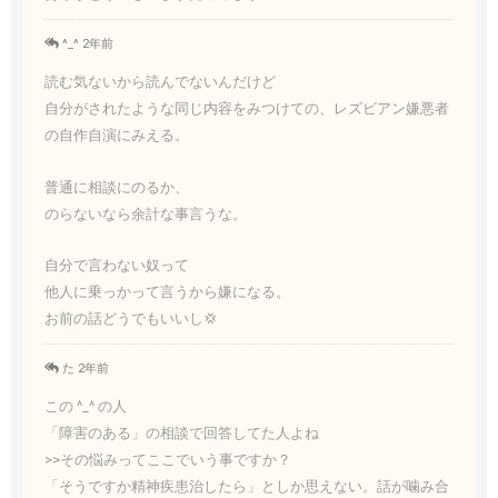
^_^ 2年前
読む気ないから読んでないんだけど
自分がされたような同じ内容をみつけての、レズビアン嫌悪者
の自作自演にみえる。
普通に相談にのるか、
のらないなら余計な事言うな。
自分で言わない奴って
他人に乗っかって言うから嫌になる。
お前の話どうでもいいし💢
た 2年前
この ^_^ の人
「障害のある」の相談で回答してた人よね
>>その悩みってここでいう事ですか？
「そうですか精神疾患治したら」としか思えない。話が噛み合