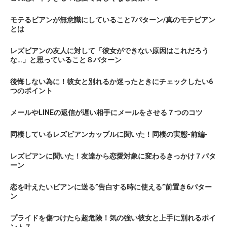
モテるビアンが無意識にしていること7パターン/真のモテビアン
とは
レズビアンの友人に対して「彼女ができない原因はこれだろう
な…」と思っていること８パターン
後悔しない為に！彼女と別れるか迷ったときにチェックしたい6
つのポイント
メールやLINEの返信が遅い相手にメールをさせる７つのコツ
同棲しているレズビアンカップルに聞いた！同棲の実態-前編-
レズビアンに聞いた！友達から恋愛対象に変わるきっかけ７パタ
ーン
恋を叶えたいビアンに送る”告白する時に使える”前置き6パター
ン
プライドを傷つけたら超危険！気の強い彼女と上手に別れるポイ
ント７