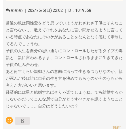
めめめ ｜2024/5/5(日) 22:02 ｜ID：1019558
普通の親は同性愛をどう思っていようがわざわざ子供にそんなこ
と言わないし、敢えてそれをあなたに言い聞かせるように言って
いる時点であなたにそのケがあることをなんとなく感じて牽制し
てるんでしょうね。
子供の人生を自分の思い通りにコントロールしたがるタイプの毒
親と、親に言われるまま、コントロールされるままに生きてきた
子供の組み合わせ。
あと何年くらい親御さんの意向に沿って生きるつもりなのか、親
が死んだ後は誰に自分の生き方を決めてもらうのか今のうちから
考えた方がいいと思います。
経済的には男と結婚すればそりゃ楽でしょうね。でも結婚するか
しないかだってこんな所で自分がどうすべきかを訊くようなこと
じゃないでしょ。自分はどうしたいの？
8
［通報］