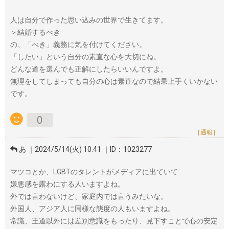
人は自分で作った思い込みの世界で生きてます。
＞結婚するべき
の、「べき」義務に気を付けてください。
「したい」という自分の素直な心を大切にね。
どんな道を選んでも正解にしたらいいんですよ。
無理をしてしまっても自分の心は素直なので結果上手くいかない
です。
0
［通報］
あ ｜2024/5/14(火) 10:41 ｜ID：1023277
マツコとか、LGBTのタレントがメディアに出ていて
嫌悪感を露わにする人いますよね。
外では言わないけど、家庭内では言うみたいな。
外国人、アジア人に同様な態度の人もいますよね。
常識、王道以外には差別意識をもったり、見下すことで心の安定