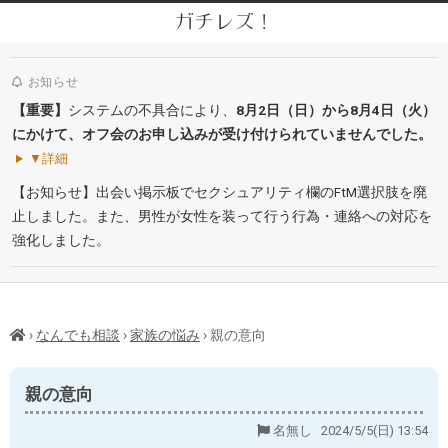
Skip
ガチレズ！
to
Secondary
content
Navigation
お知らせ
Menu
【重要】
システムの不具合により、
8月2日（日）から8月4日（火）
にかけて、オフ会のお申し込みが受け付けられていませんでした。
▼詳細
【お知らせ】出会い掲示板でセクシュアリティ欄のFtM選択肢を廃
止しました。また、男性が女性を装って行う行為・連絡への対応を
強化しました。
›
なんでも相談
›
家族の悩み
›
親の意向
親の意向
名無し 2024/5/5(日) 13:54