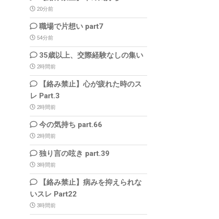
20分前
職場で片想い part7
54分前
35歳以上、交際経験なしの集い
2時間前
【絡み禁止】心が疲れた時のス
レ Part.3
2時間前
今の気持ち part.66
2時間前
独り言の呟き part.39
3時間前
【絡み禁止】病みを抑えられな
いスレ Part22
3時間前