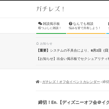
Skip
ガチレズ！
to
content
Secondary
雑談掲示板
なんでも相談
Navigation
暇つぶしに雑談！
悩みを皆で共有しよう！
Menu
お知らせ
【重要】
システムの不具合により、
8月2日（
【お知らせ】出会い掲示板でセクシュアリティ
›
ガチレズ！オフ会イベントカレンダー
›
締切
締切！En.【ディズニーオフ会＠イ