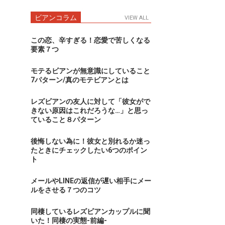
ビアンコラム
VIEW ALL
この恋、辛すぎる！恋愛で苦しくなる
要素７つ
モテるビアンが無意識にしていること
7パターン/真のモテビアンとは
レズビアンの友人に対して「彼女がで
きない原因はこれだろうな…」と思っ
ていること８パターン
後悔しない為に！彼女と別れるか迷っ
たときにチェックしたい6つのポイン
ト
メールやLINEの返信が遅い相手にメー
ルをさせる７つのコツ
同棲しているレズビアンカップルに聞
いた！同棲の実態-前編-