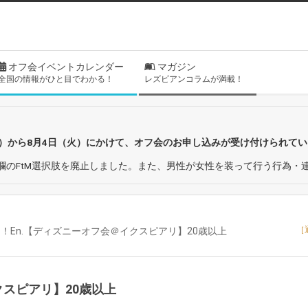
オフ会イベントカレンダー
マガジン
全国の情報がひと目でわかる！
レズビアンコラムが満載！
日）から8月4日（火）にかけて、オフ会のお申し込みが受け付けられて
欄のFtM選択肢を廃止しました。また、男性が女性を装って行う行為・
［
！En.【ディズニーオフ会＠イクスピアリ】20歳以上
クスピアリ】20歳以上