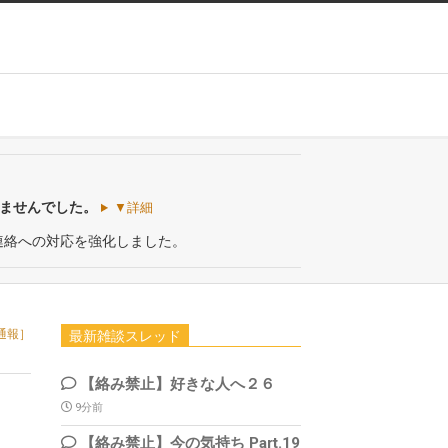
いませんでした。
▼詳細
連絡への対応を強化しました。
通報］
最新雑談スレッド
【絡み禁止】好きな人へ２６
9分前
【絡み禁止】今の気持ち Part.19