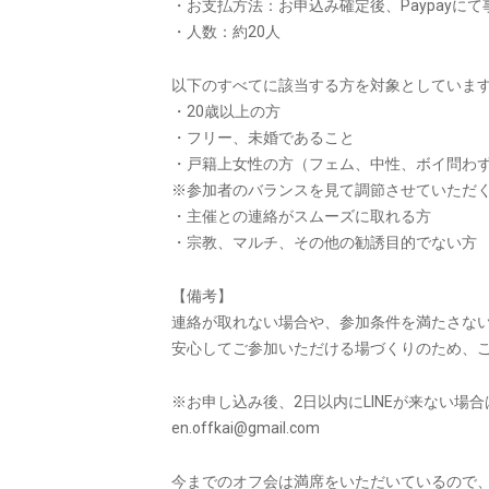
・お支払方法：お申込み確定後、Paypayにて
・人数：約20人
以下のすべてに該当する方を対象としていま
・20歳以上の方
・フリー、未婚であること
・戸籍上女性の方（フェム、中性、ボイ問わ
※参加者のバランスを見て調節させていただ
・主催との連絡がスムーズに取れる方
・宗教、マルチ、その他の勧誘目的でない方
【備考】
連絡が取れない場合や、参加条件を満たさな
安心してご参加いただける場づくりのため、
※お申し込み後、2日以内にLINEが来ない場
en.offkai@gmail.com
今までのオフ会は満席をいただいているので、