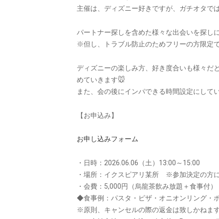
主催は、ディズニー好きですが、ガチオタで
パートナー探しを含めた様々な出会いを探しに
※但し、トラブル防止のためフリーの方限定
ディズニーの楽しみ方、好き度合いも様々だ
めていきます🐭
また、会の後にインパできる時間設定にしてい
【お申込み】
お申し込みフォーム
・日時：2026.06.06（土）13:00～15:00
・場所：イクスピアリ某所 ※参加決定の方
・会費：5,000円（烏龍茶飲み放題＋食事付）
◆食事例：パスタ・ピザ・オニオンリング・
※原則、キャンセルの際の返金は致しかねま