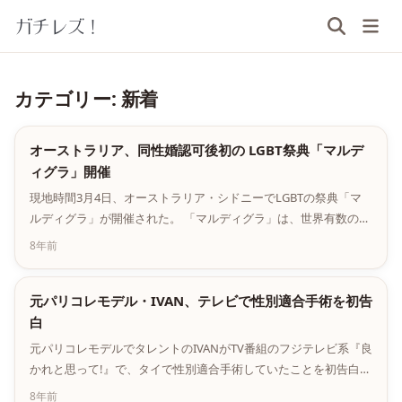
ガチレズ！
カテゴリー: 新着
オーストラリア、同性婚認可後初の LGBT祭典「マルデ
ィグラ」開催
現地時間3月4日、オーストラリア・シドニーでLGBTの祭典「マ
ルディグラ」が開催された。 「マルディグラ」は、世界有数のビ
ッグゲイパレードとして知られ、今年で40周年を迎える。 パレー
8年前
ドはレズビアン集団「ダイクス・オン・ […]
元パリコレモデル・IVAN、テレビで性別適合手術を初告
白
元パリコレモデルでタレントのIVANがTV番組のフジテレビ系『良
かれと思って!』で、タイで性別適合手術していたことを初告白し
ました。 番組中盤で、はるな愛が「最近、この中で女の子の手術
8年前