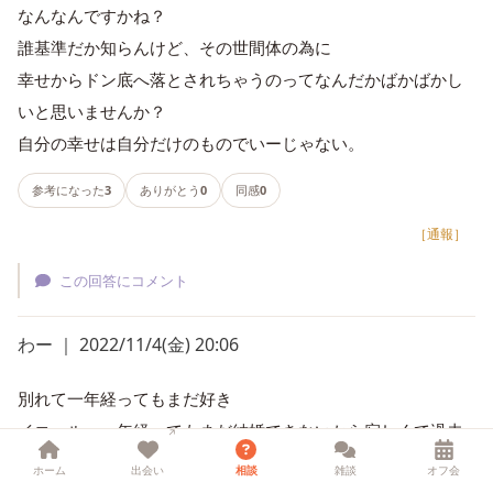
なんなんですかね？
誰基準だか知らんけど、その世間体の為に
幸せからドン底へ落とされちゃうのってなんだかばかばかし
いと思いませんか？
自分の幸せは自分だけのものでいーじゃない。
参考になった
3
ありがとう
0
同感
0
［通報］
この回答にコメント
わー ｜ 2022/11/4(金) 20:06
別れて一年経ってもまだ好き
イコール、一年経ってもまだ結婚できないから寂しくて過去
に縋ってる
ホーム
出会い
相談
雑談
オフ会