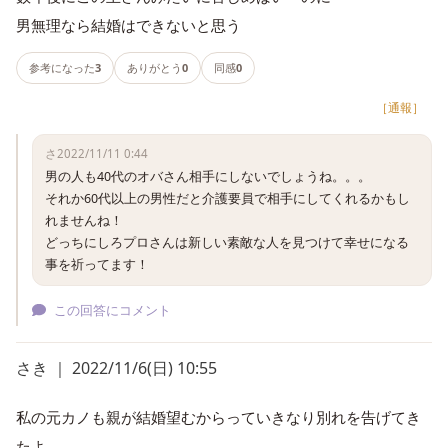
男無理なら結婚はできないと思う
参考になった
3
ありがとう
0
同感
0
［通報］
さ
2022/11/11 0:44
男の人も40代のオバさん相手にしないでしょうね。。。

それか60代以上の男性だと介護要員で相手にしてくれるかもし
れませんね！

どっちにしろプロさんは新しい素敵な人を見つけて幸せになる
事を祈ってます！
この回答にコメント
さき ｜ 2022/11/6(日) 10:55
私の元カノも親が結婚望むからっていきなり別れを告げてき
たよ