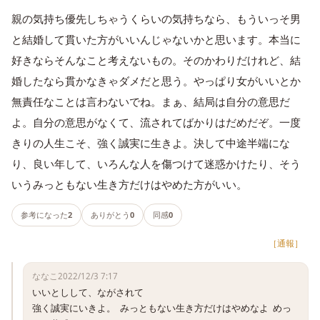
親の気持ち優先しちゃうくらいの気持ちなら、もういっそ男
と結婚して貫いた方がいいんじゃないかと思います。本当に
好きならそんなこと考えないもの。そのかわりだけれど、結
婚したなら貫かなきゃダメだと思う。やっぱり女がいいとか
無責任なことは言わないでね。まぁ、結局は自分の意思だ
よ。自分の意思がなくて、流されてばかりはだめだぞ。一度
きりの人生こそ、強く誠実に生きよ。決して中途半端にな
り、良い年して、いろんな人を傷つけて迷惑かけたり、そう
いうみっともない生き方だけはやめた方がいい。
参考になった
2
ありがとう
0
同感
0
［通報］
ななこ
2022/12/3 7:17
いいとしして、ながされて

強く誠実にいきよ。  みっともない生き方だけはやめなよ  めっ