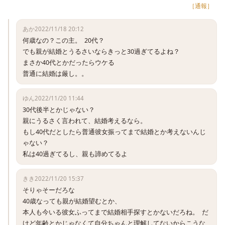
［通報］
あか
2022/11/18 20:12
何歳なの？この主。  20代？

でも親が結婚とうるさいならきっと30過ぎてるよね？

まさか40代とかだったらウケる

普通に結婚は厳し。。
ゆん
2022/11/20 11:44
30代後半とかじゃない？

親にうるさく言われて、結婚考えるなら。

もし40代だとしたら普通彼女振ってまで結婚とか考えないんじ
ゃない？

私は40過ぎてるし、親も諦めてるよ
きき
2022/11/20 15:37
そりゃそーだろな

40歳なっても親が結婚望むとか、

本人も今いる彼女ふってまで結婚相手探すとかないだろね。  だ
けど年齢とかじゃなくて自分ちゃんと理解してないからこうな