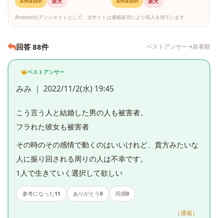
Amazon
楽天
Amazon
楽天
Amazonのアソシエイトとして、当サイトは適格販売により収入を得ています
回答 88件
ベストアンサー→新着順
ベストアンサー
みみ ｜ 2022/11/2(水) 19:45
こう言う人と結婚した男の人も被害者。
フラれた彼女も被害者
その時のその感情で動くのはいいけれど、貴方みたいな
人に振り回される周りの人は不幸です。
1人で生きていく選択して欲しい
参考になった
11
ありがとう
0
同感
0
［通報］