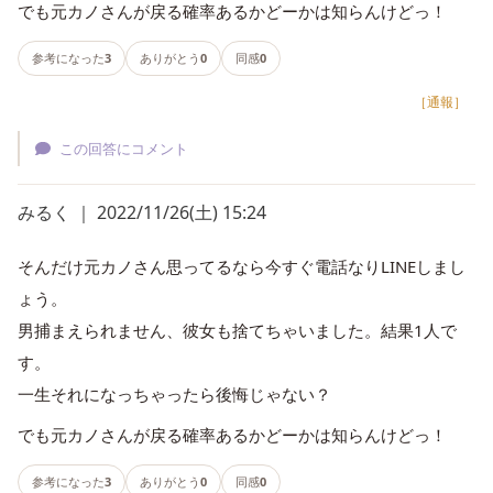
でも元カノさんが戻る確率あるかどーかは知らんけどっ！
参考になった
3
ありがとう
0
同感
0
［通報］
この回答にコメント
みるく ｜ 2022/11/26(土) 15:24
そんだけ元カノさん思ってるなら今すぐ電話なりLINEしまし
ょう。
男捕まえられません、彼女も捨てちゃいました。結果1人で
す。
一生それになっちゃったら後悔じゃない？
でも元カノさんが戻る確率あるかどーかは知らんけどっ！
参考になった
3
ありがとう
0
同感
0