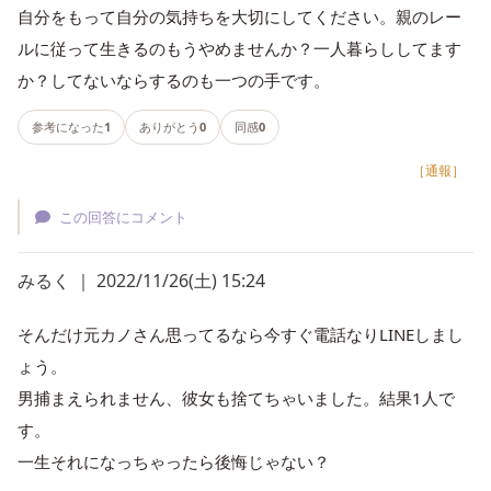
自分をもって自分の気持ちを大切にしてください。親のレー
ルに従って生きるのもうやめませんか？一人暮らししてます
か？してないならするのも一つの手です。
参考になった
1
ありがとう
0
同感
0
［通報］
この回答にコメント
みるく ｜ 2022/11/26(土) 15:24
そんだけ元カノさん思ってるなら今すぐ電話なりLINEしまし
ょう。
男捕まえられません、彼女も捨てちゃいました。結果1人で
す。
一生それになっちゃったら後悔じゃない？