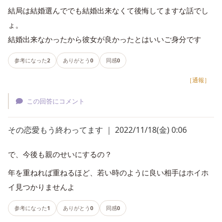
結局は結婚選んででも結婚出来なくて後悔してますな話でし
ょ。
結婚出来なかったから彼女が良かったとはいいご身分です
参考になった
2
ありがとう
0
同感
0
［通報］
この回答にコメント
その恋愛もう終わってます ｜ 2022/11/18(金) 0:06
で、今後も親のせいにするの？
年を重ねれば重ねるほど、若い時のように良い相手はホイホ
イ見つかりませんよ
参考になった
1
ありがとう
0
同感
0