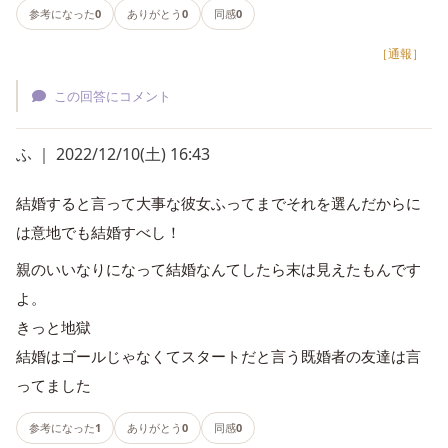
参考になった
0
ありがとう
0
同感
0
［通報］
この回答にコメント
ふ ｜ 2022/12/10(土) 16:43
結婚すると言って大事な彼女ふってまでそれを選んだからに
は意地でも結婚すべし！
親のいいなりになって結婚なんてしたら末は見えたもんです
よ。
きっと地獄
結婚はゴールじゃなくてスタートだと言う既婚者の友達は言
ってました
参考になった
1
ありがとう
0
同感
0