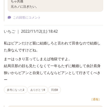
ちゃ共感

元カノに注ぎたい。
この回答にコメント
いちご ｜ 2022/11/12(土) 18:42
私はビアンだけど親に結婚しろと言われて田舎なので結婚し
た身なんですけどね。
まーはっきり言ってしまえば地獄ですよ。
結局旦那の顔も見たくなくて一年もたずに離婚して余計肩身
狭いからビアンと自覚してんならビアンとして行きてくべき
ー
参考になった
2
ありがとう
0
同感
0
［通報］